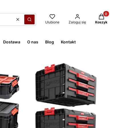
Produkty w kos
Wyczyść
Szukaj
Ulubione
Zaloguj się
Koszyk
Dostawa
O nas
Blog
Kontakt