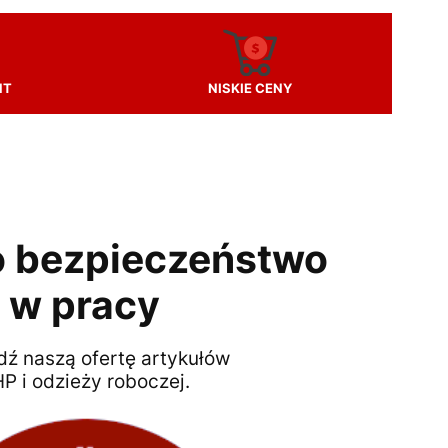
NT
NISKIE CENY
o bezpieczeństwo
w pracy
ź naszą ofertę artykułów
P i odzieży roboczej.