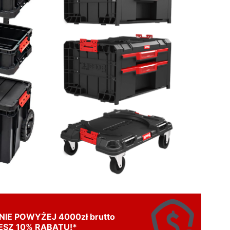
IE POWYŻEJ 4000zł brutto
SZ 10% RABATU!*