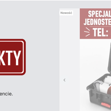
Nowość
encie.