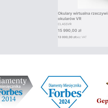
Okulary wirtualna rzeczyw
okularów VR
PRODUCENT
CLASSVR
Cena
15 990,00 zł
Cena
13 000,00 zł
bez VAT