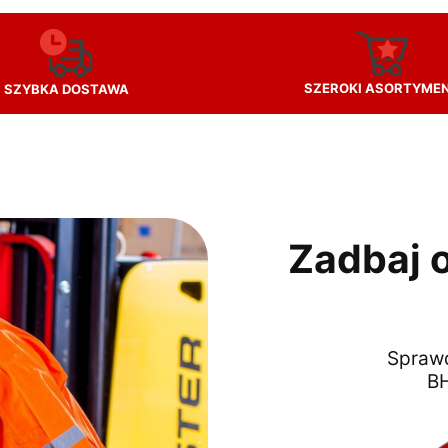
SZEROKI ASORTYME
SZYBKA DOSTAWA
Zadbaj 
Sprawd
BH