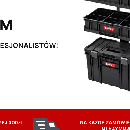
EM
FESJONALISTÓW!
EJ 300zł
NA KAŻDE ZAMÓWIEN
OTRZYMUJE