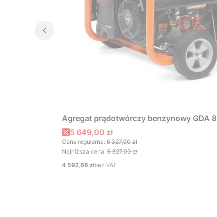
Agregat prądotwórczy benzynowy GDA 
Cena promocyjna
5 649,00 zł
Cena regularna:
6 327,00 zł
Najniższa cena:
6 327,00 zł
Cena
4 592,68 zł
bez VAT