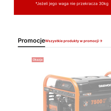
*Jeżeli jego waga nie przekracza 30kg
Promocje
Wszystkie produkty w promocji
Okazja