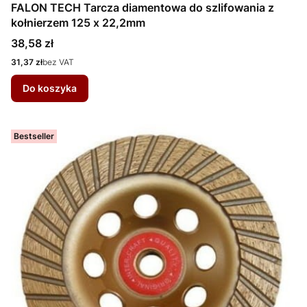
FALON TECH Tarcza diamentowa do szlifowania z
kołnierzem 125 x 22,2mm
Cena
38,58 zł
Cena
31,37 zł
bez VAT
Do koszyka
Bestseller