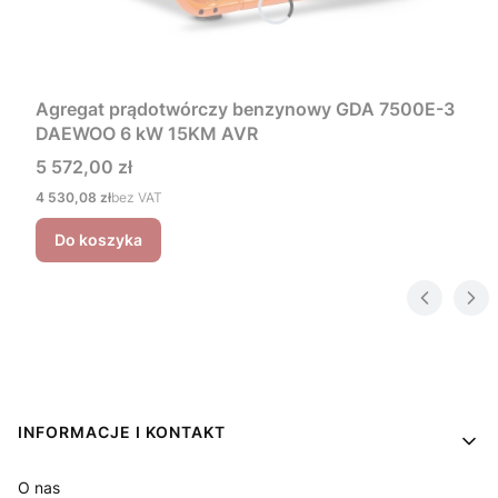
Agregat prądotwórczy benzynowy GDA 7500E-3
DAEWOO 6 kW 15KM AVR
Cena
5 572,00 zł
Cena
4 530,08 zł
bez VAT
Do koszyka
Linki w stopce
INFORMACJE I KONTAKT
O nas