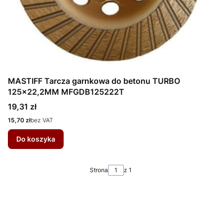
MASTIFF Tarcza garnkowa do betonu TURBO
125x22,2MM MFGDB125222T
Cena
19,31 zł
Cena
15,70 zł
bez VAT
Do koszyka
Strona
z 1