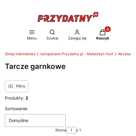
Produkty w koszy
Otwórz wyszukiwarkę
Menu
Szukaj
Zaloguj się
Koszyk
Sklep internetowy z narzędziami Przydatny.pl - Metalzbyt-Hurt
Akcesoria 
Tarcze garnkowe
Filtry
Produkty:
2
Lista produktów
Sortowanie:
Domyślne
Strona
z 1