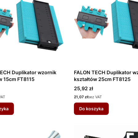
ECH Duplikator wzornik
FALON TECH Duplikator wz
ów 15cm FT8115
kształtów 25cm FT8125
Cena
25,92 zł
Cena
VAT
21,07 zł
bez VAT
zyka
Do koszyka