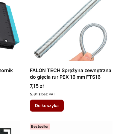
ornik
FALON TECH Sprężyna zewnętrzna
do gięcia rur PEX 16 mm FTS16
Cena
7,15 zł
Cena
5,81 zł
bez VAT
Do koszyka
Bestseller