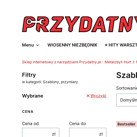
Menu
WIOSENNY NIEZBĘDNIK
⭐ HITY WARSZ
Sklep internetowy z narzędziami Przydatny.pl - Metalzbyt-Hurt
Szabl
Filtry
w kategorii: Szablony, przymiary
Lista
Sortowani
Wybrane
Wyczyść
Domyśl
CENA
Cena od
Cena do
Bestseller
zł
zł