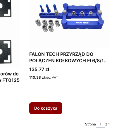
FALON TECH PRZYRZĄD DO
POŁĄCZEŃ KOŁKOWYCH FI 6/8/10
mm FT1115
Cena
135,77 zł
worów do
Cena
110,38 zł
bez VAT
ów FT0125
Do koszyka
Strona
z 1