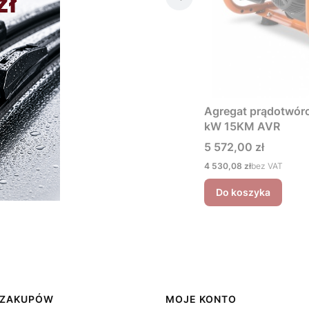
Agregat prądotwó
kW 15KM AVR
Cena
5 572,00 zł
Cena
4 530,08 zł
bez VAT
Do koszyka
 ZAKUPÓW
MOJE KONTO