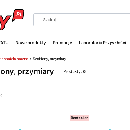
TATU
Nowe produkty
Promocje
Laboratoria Przyszłości
Narzędzia ręczne
Szablony, przymiary
ony, przymiary
Produkty:
6
 produktów
e:
ne
Bestseller