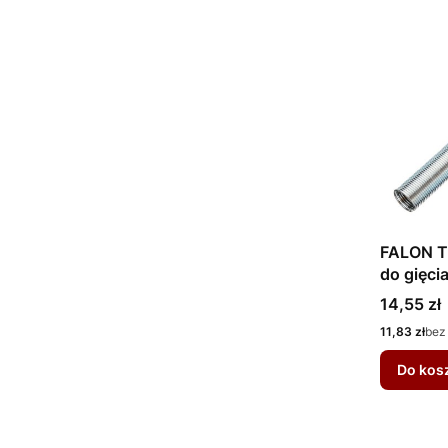
FALON T
do gięci
Cena
14,55 zł
Cena
11,83 zł
bez
Do kos