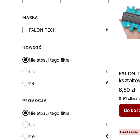
MARKA
Marka
6
FALON TECH
NOWOŚĆ
Nie stosuj tego filtra
0
tak
FALON T
kształt
6
nie
Cena
8,50 zł
Cena
6,91 zł
bez 
PROMOCJA
Do kos
Nie stosuj tego filtra
0
tak
Bestseller
6
nie