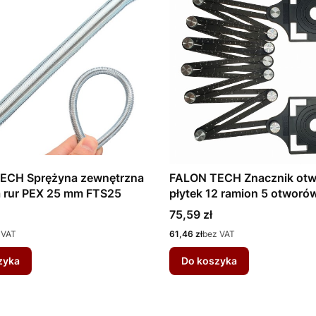
ECH Sprężyna zewnętrzna
FALON TECH Znacznik ot
a rur PEX 25 mm FTS25
płytek 12 ramion 5 otwor
Cena
75,59 zł
Cena
 VAT
61,46 zł
bez VAT
zyka
Do koszyka