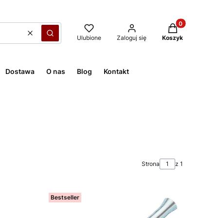
Produkty w kos
Wyczyść
Szukaj
Ulubione
Zaloguj się
Koszyk
Dostawa
O nas
Blog
Kontakt
Strona
z 1
Bestseller