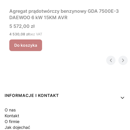
Agregat prądotwórczy benzynowy GDA 7500E-3
DAEWOO 6 kW 15KM AVR
Cena
5 572,00 zł
Cena
4 530,08 zł
bez VAT
Do koszyka
Linki w stopce
INFORMACJE I KONTAKT
O nas
Kontakt
O firmie
Jak dojechać