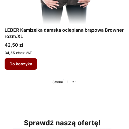
LEBER Kamizelka damska ocieplana brązowa Browner
rozm.XL
Cena
42,50 zł
Cena
34,55 zł
bez VAT
Do koszyka
Strona
z 1
Sprawdź naszą ofertę!