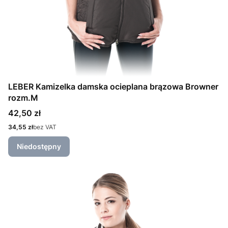
LEBER Kamizelka damska ocieplana brązowa Browner
rozm.M
Cena
42,50 zł
Cena
34,55 zł
bez VAT
Niedostępny