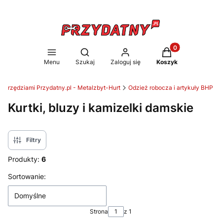
Produkty w koszy
Otwórz wyszukiwarkę
Menu
Szukaj
Zaloguj się
Koszyk
 narzędziami Przydatny.pl - Metalzbyt-Hurt
Odzież robocza i artykuły BHP
Kurtki, bluzy i kamizelki damskie
Filtry
Produkty:
6
Lista produktów
Sortowanie:
Domyślne
Strona
z 1