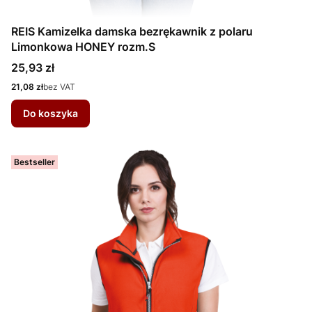
REIS Kamizelka damska bezrękawnik z polaru
Limonkowa HONEY rozm.S
Cena
25,93 zł
Cena
21,08 zł
bez VAT
Do koszyka
Bestseller