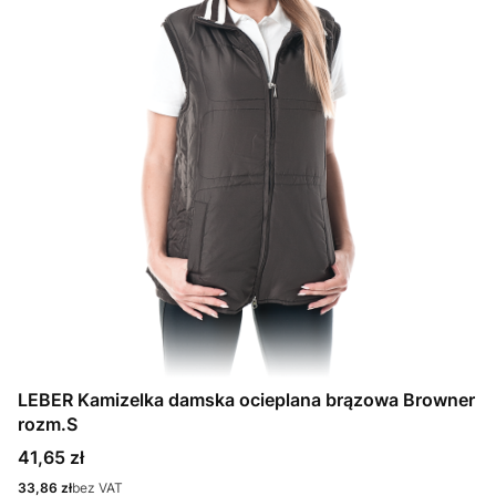
LEBER Kamizelka damska ocieplana brązowa Browner
rozm.S
Cena
41,65 zł
Cena
33,86 zł
bez VAT