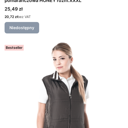
pomarańczowa HONEY rozm.XXXL
Cena
25,49 zł
Cena
20,72 zł
bez VAT
Niedostępny
Bestseller