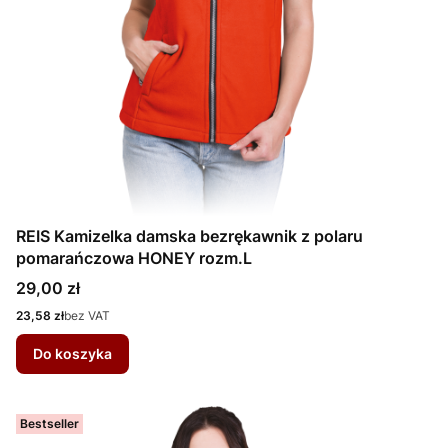
REIS Kamizelka damska bezrękawnik z polaru
pomarańczowa HONEY rozm.L
Cena
29,00 zł
Cena
23,58 zł
bez VAT
Do koszyka
Bestseller