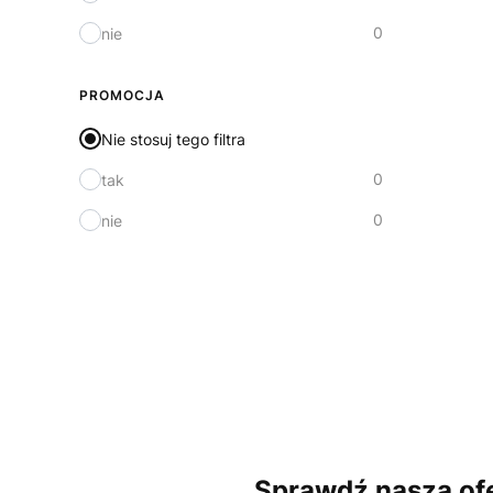
0
nie
PROMOCJA
Nie stosuj tego filtra
0
tak
0
nie
Sprawdź naszą ofe