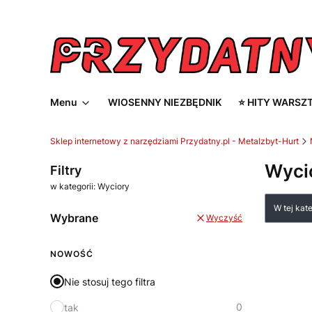
Menu
WIOSENNY NIEZBĘDNIK
⭐ HITY WARSZ
Sklep internetowy z narzędziami Przydatny.pl - Metalzbyt-Hurt
Wyci
Filtry
w kategorii: Wyciory
Lista
W tej kat
Wybrane
Wyczyść
NOWOŚĆ
Nie stosuj tego filtra
0
tak