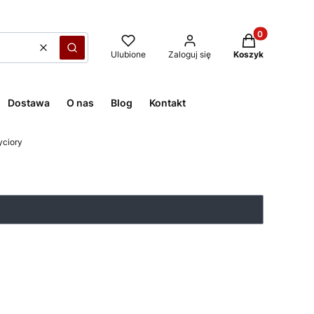
Produkty w kos
Wyczyść
Szukaj
Ulubione
Zaloguj się
Koszyk
Dostawa
O nas
Blog
Kontakt
ciory