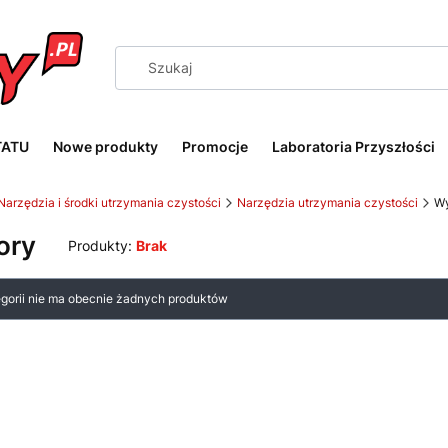
TATU
Nowe produkty
Promocje
Laboratoria Przyszłości
Narzędzia i środki utrzymania czystości
Narzędzia utrzymania czystości
Wy
ory
Produkty:
Brak
 produktów
egorii nie ma obecnie żadnych produktów