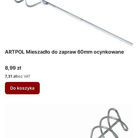
ARTPOL Mieszadło do zapraw 60mm ocynkowane
Cena
8,99 zł
Cena
7,31 zł
bez VAT
Do koszyka