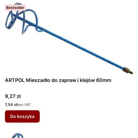
Bestseller
ARTPOL Mieszadło do zapraw i klejów 60mm
Cena
9,27 zł
Cena
7,54 zł
bez VAT
Do koszyka