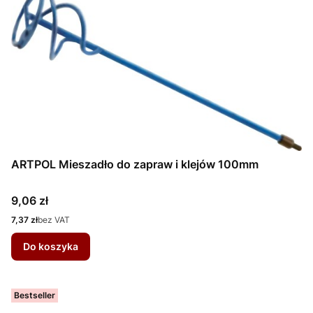
ARTPOL Mieszadło do zapraw i klejów 100mm
Cena
9,06 zł
Cena
7,37 zł
bez VAT
Do koszyka
Bestseller