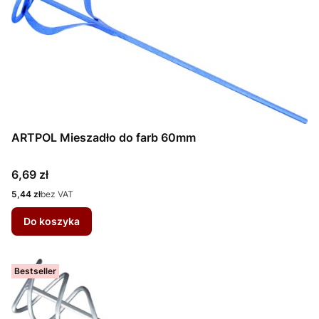
ARTPOL Mieszadło do farb 60mm
Cena
6,69 zł
Cena
5,44 zł
bez VAT
Do koszyka
Bestseller