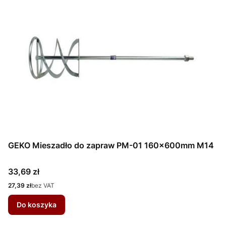
GEKO Mieszadło do zapraw PM-01 160x600mm M14
Cena
33,69 zł
Cena
27,39 zł
bez VAT
Do koszyka