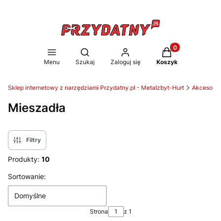
Produkty w koszy
Otwórz wyszukiwarkę
Menu
Szukaj
Zaloguj się
Koszyk
Sklep internetowy z narzędziami Przydatny.pl - Metalzbyt-Hurt
Akcesoria 
Mieszadła
Filtry
Produkty:
10
Lista produktów
Sortowanie:
Domyślne
Strona
z 1