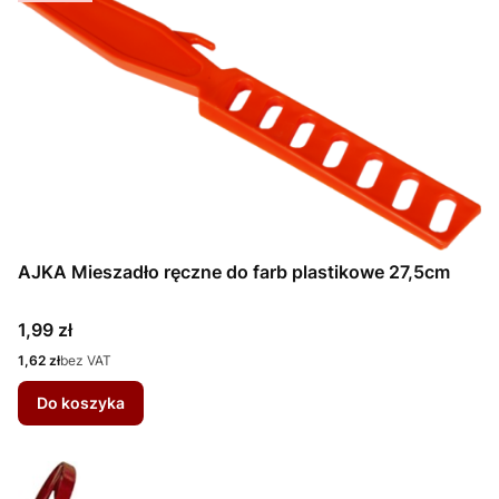
AJKA Mieszadło ręczne do farb plastikowe 27,5cm
Cena
1,99 zł
Cena
1,62 zł
bez VAT
Do koszyka