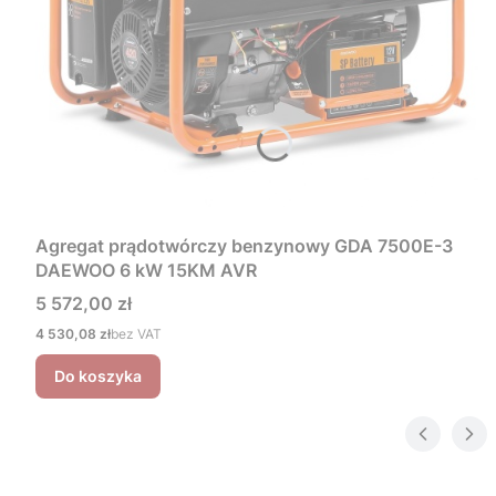
Agregat prądotwórczy benzynowy GDA 7500E-3
DAEWOO 6 kW 15KM AVR
Cena
5 572,00 zł
Cena
4 530,08 zł
bez VAT
Do koszyka