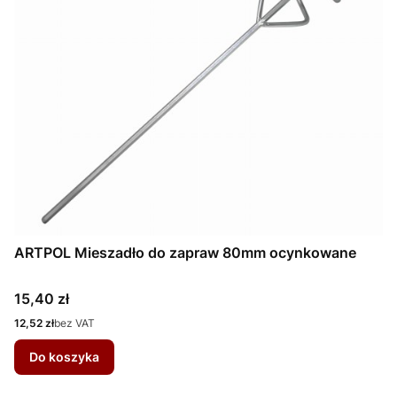
ARTPOL Mieszadło do zapraw 80mm ocynkowane
Cena
15,40 zł
Cena
12,52 zł
bez VAT
Do koszyka