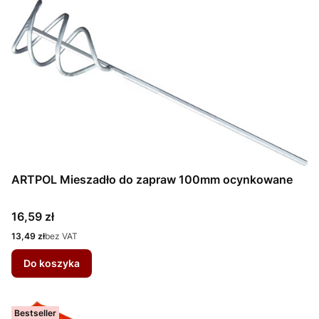
ARTPOL Mieszadło do zapraw 100mm ocynkowane
Cena
16,59 zł
Cena
13,49 zł
bez VAT
Do koszyka
Bestseller