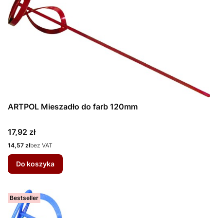
ARTPOL Mieszadło do farb 120mm
Cena
17,92 zł
Cena
14,57 zł
bez VAT
Do koszyka
Bestseller