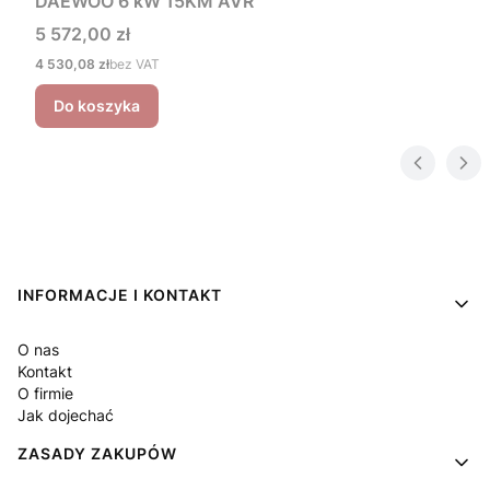
DAEWOO 6 kW 15KM AVR
Cena
5 572,00 zł
Cena
4 530,08 zł
bez VAT
Do koszyka
Linki w stopce
INFORMACJE I KONTAKT
O nas
Kontakt
O firmie
Jak dojechać
ZASADY ZAKUPÓW