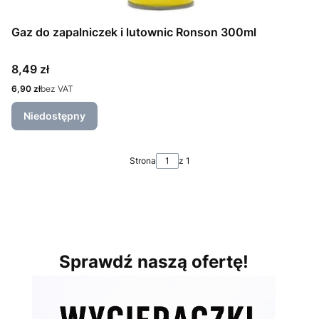
Gaz do zapalniczek i lutownic Ronson 300ml
Cena
8,49 zł
Cena
6,90 zł
bez VAT
Niedostępny
Strona
z 1
Sprawdź naszą ofertę!