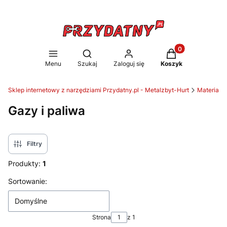
Produkty w koszy
Otwórz wyszukiwarkę
Menu
Szukaj
Zaloguj się
Koszyk
Sklep internetowy z narzędziami Przydatny.pl - Metalzbyt-Hurt
Materiały
Gazy i paliwa
Filtry
Produkty:
1
Lista produktów
Sortowanie:
Domyślne
Strona
z 1