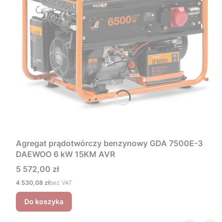
Agregat prądotwórczy benzynowy GDA 7500E-3
DAEWOO 6 kW 15KM AVR
Cena
5 572,00 zł
Cena
4 530,08 zł
bez VAT
Do koszyka