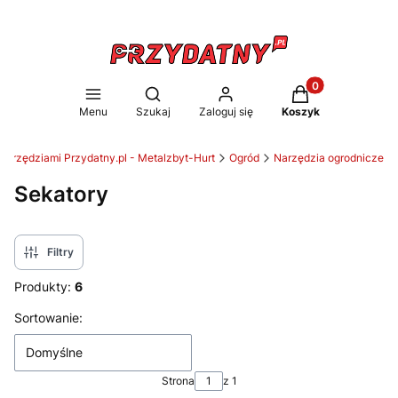
Produkty w koszy
Otwórz wyszukiwarkę
Menu
Szukaj
Zaloguj się
Koszyk
 narzędziami Przydatny.pl - Metalzbyt-Hurt
Ogród
Narzędzia ogrodnicze
Sekatory
Filtry
Produkty:
6
Lista produktów
Sortowanie:
Domyślne
Strona
z 1