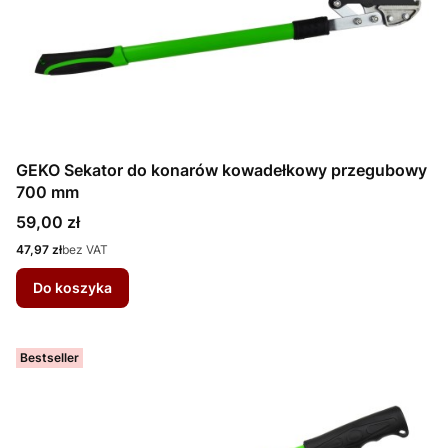
GEKO Sekator do konarów kowadełkowy przegubowy
700 mm
Cena
59,00 zł
Cena
47,97 zł
bez VAT
Do koszyka
Bestseller