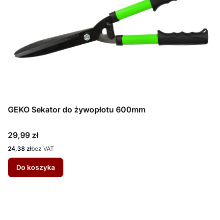
GEKO Sekator do żywopłotu 600mm
Cena
29,99 zł
Cena
24,38 zł
bez VAT
Do koszyka