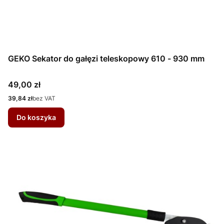
GEKO Sekator do gałęzi teleskopowy 610 - 930 mm
Cena
49,00 zł
Cena
39,84 zł
bez VAT
Do koszyka