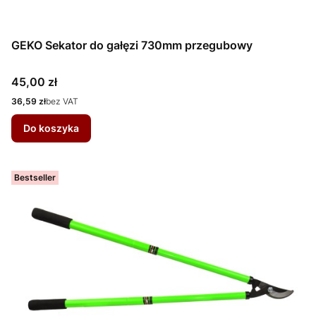
GEKO Sekator do gałęzi 730mm przegubowy
Cena
45,00 zł
Cena
36,59 zł
bez VAT
Do koszyka
Bestseller