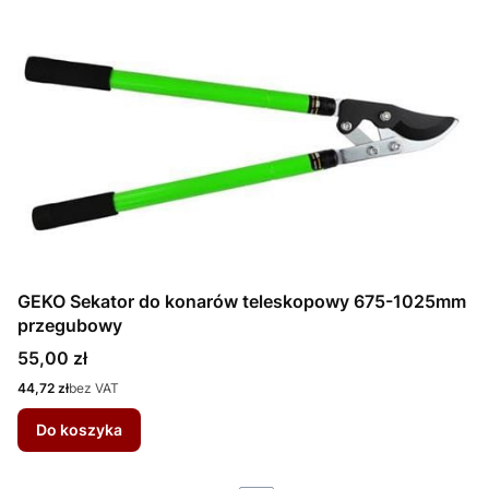
GEKO Sekator do konarów teleskopowy 675-1025mm
przegubowy
Cena
55,00 zł
Cena
44,72 zł
bez VAT
Do koszyka