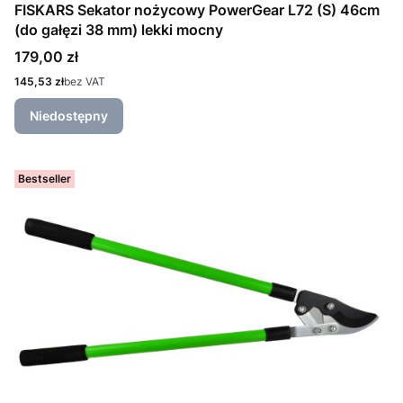
FISKARS Sekator nożycowy PowerGear L72 (S) 46cm
(do gałęzi 38 mm) lekki mocny
Cena
179,00 zł
Cena
145,53 zł
bez VAT
Niedostępny
Bestseller