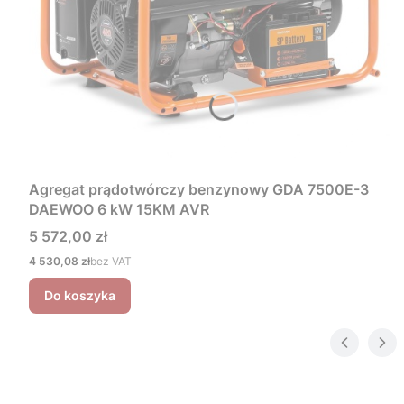
Agregat prądotwórczy benzynowy GDA 7500E-3
DAEWOO 6 kW 15KM AVR
Cena
5 572,00 zł
Cena
4 530,08 zł
bez VAT
Do koszyka