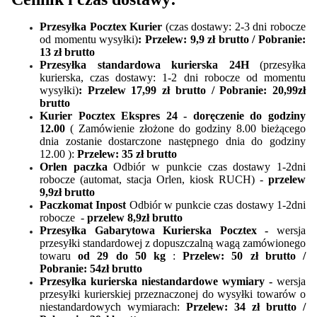
Przesyłka Pocztex Kurier
(
czas dostawy: 2-3 dni robocze
od momentu wysyłki
)
: Przelew:
9,9 zł brutto / Pobranie:
13 zł brutto
Przesyłka standardowa kurierska 24H
(przesyłka
kurierska,
czas dostawy: 1-2 dni robocze od momentu
wysyłki
)
: Przelew 17,99 zł brutto / Pobranie: 20,99zł
brutto
Kurier Pocztex Ekspres 24 - doręczenie do godziny
12.00
( Zamówienie złożone do godziny 8.00 bieżącego
dnia zostanie dostarczone następnego dnia do godziny
12.00 ):
Przelew: 35 zł brutto
Orlen paczka
Odbiór w punkcie czas dostawy 1-2dni
robocze (automat, stacja Orlen, kiosk RUCH) -
przelew
9,9zł brutto
Paczkomat Inpost
Odbiór w punkcie czas dostawy 1-2dni
robocze -
przelew
8,9zł brutto
Przesyłka Gabarytowa Kurierska Pocztex -
wersja
przesyłki standardowej z dopuszczalną wagą zamówionego
towaru
od 29 do 50 kg
:
Przelew:
50 zł brutto /
Pobranie: 54zł brutto
Przesyłka kurierska niestandardowe wymiary -
wersja
przesyłki kurierskiej przeznaczonej do wysyłki towarów o
niestandardowych wymiarach:
Przelew:
34 zł brutto /