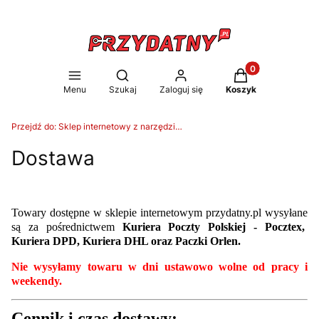
Produkty w koszy
Otwórz wyszukiwarkę
Menu
Szukaj
Zaloguj się
Koszyk
Przejdź do:
Sklep internetowy z narzędziami Przydatny.pl - Metalzbyt-Hurt
Dostawa
Towary dostępne w sklepie internetowym przydatny.pl wysyłane
są za pośrednictwem
Kuriera Poczty Polskiej - Pocztex,
Kuriera DPD, Kuriera DHL oraz Paczki Orlen.
Nie wysyłamy towaru w dni ustawowo wolne od pracy i
weekendy.
Cennik i czas dostawy: