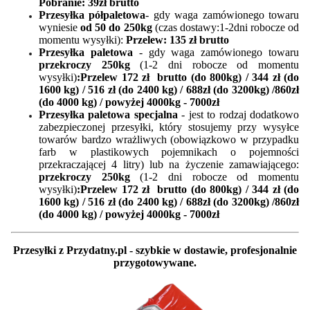
Pobranie: 39zł brutto
Przesyłka półpaletowa
- gdy waga zamówionego towaru
wyniesie
od 50 do 250kg
(czas dostawy:1-2dni robocze
od
momentu wysyłki
):
Przelew: 135 zł brutto
Przesyłka paletowa
- gdy waga zamówionego towaru
przekroczy 250kg
(1-2 dni robocze
od momentu
wysyłki
)
:Przelew 172 zł brutto (do 800kg) / 344 zł (do
1600 kg) / 516 zł (do 2400 kg) / 688zł (do 3200kg) /860zł
(do 4000 kg) / powyżej 4000kg - 7000zł
Przesyłka paletowa specjalna
- jest to rodzaj dodatkowo
zabezpieczonej przesyłki, który stosujemy przy wysyłce
towarów bardzo wrażliwych (obowiązkowo w przypadku
farb w plastikowych pojemnikach o pojemności
przekraczającej 4 litry) lub na życzenie zamawiającego:
przekroczy 250kg
(1-2 dni robocze
od momentu
wysyłki
)
:Przelew 172 zł brutto (do 800kg) / 344 zł (do
1600 kg) / 516 zł (do 2400 kg) / 688zł (do 3200kg) /860zł
(do 4000 kg) / powyżej 4000kg - 7000zł
Przesyłki z Przydatny.pl - szybkie w dostawie, profesjonalnie
przygotowywane.