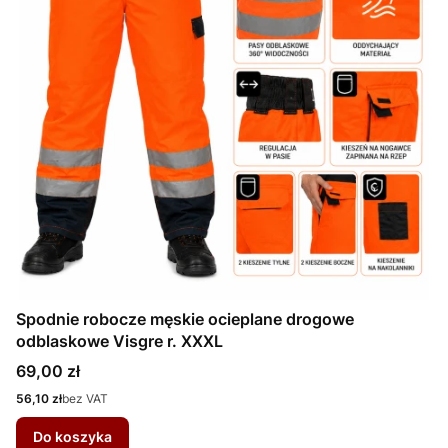
Spodnie robocze męskie ocieplane drogowe
odblaskowe Visgre r. XXXL
Cena
69,00 zł
Cena
56,10 zł
bez VAT
Do koszyka