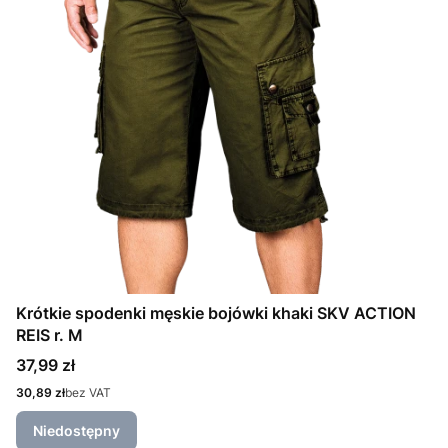
Krótkie spodenki męskie bojówki khaki SKV ACTION
REIS r. M
Cena
37,99 zł
Cena
30,89 zł
bez VAT
Niedostępny