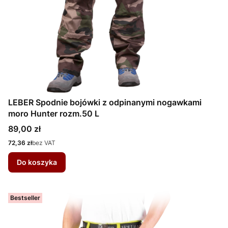
LEBER Spodnie bojówki z odpinanymi nogawkami
moro Hunter rozm.50 L
Cena
89,00 zł
Cena
72,36 zł
bez VAT
Do koszyka
Bestseller