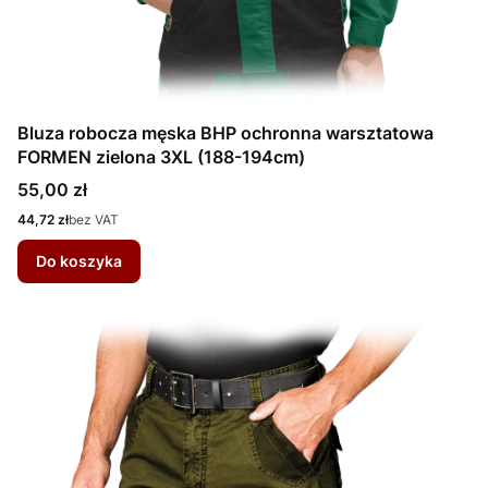
Bluza robocza męska BHP ochronna warsztatowa
FORMEN zielona 3XL (188-194cm)
Cena
55,00 zł
Cena
44,72 zł
bez VAT
Do koszyka