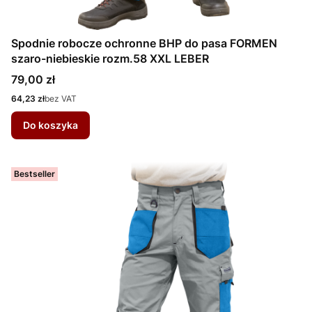
Spodnie robocze ochronne BHP do pasa FORMEN
szaro-niebieskie rozm.58 XXL LEBER
Cena
79,00 zł
Cena
64,23 zł
bez VAT
Do koszyka
Bestseller