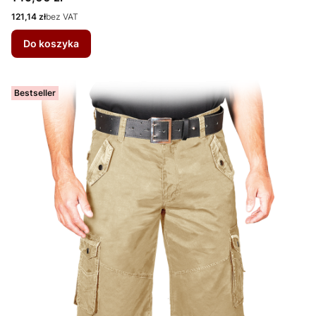
Cena
121,14 zł
bez VAT
Do koszyka
Bestseller