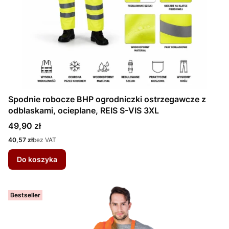
Spodnie robocze BHP ogrodniczki ostrzegawcze z
odblaskami, ocieplane, REIS S-VIS 3XL
Cena
49,90 zł
Cena
40,57 zł
bez VAT
Do koszyka
Bestseller