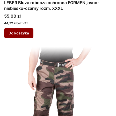
LEBER Bluza robocza ochronna FORMEN jasno-
niebiesko-czarny rozm. XXXL
Cena
55,00 zł
Cena
44,72 zł
bez VAT
Do koszyka