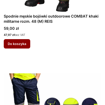
Spodnie męskie bojówki outdoorowe COMBAT khaki
militarne rozm. 48 (M) REIS
Cena
59,00 zł
Cena
47,97 zł
bez VAT
Do koszyka