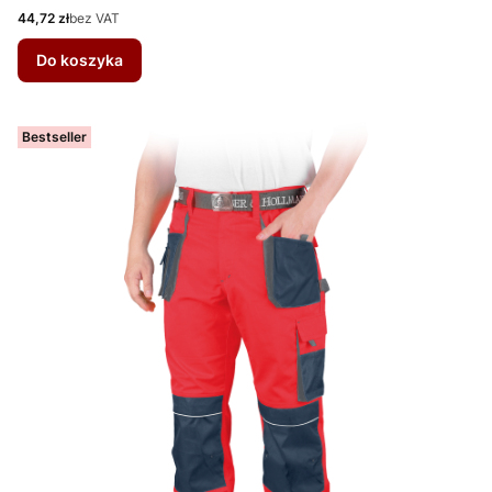
Cena
44,72 zł
bez VAT
Do koszyka
Bestseller