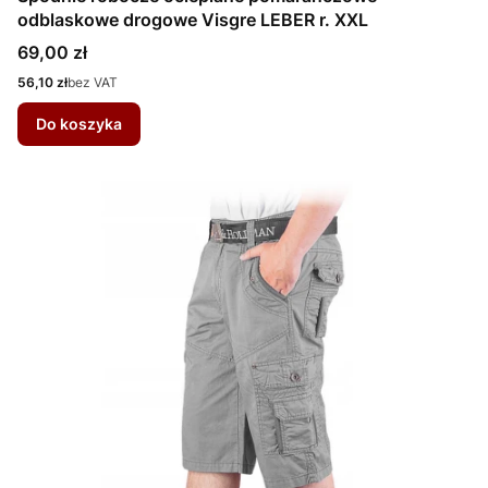
odblaskowe drogowe Visgre LEBER r. XXL
Cena
69,00 zł
Cena
56,10 zł
bez VAT
Do koszyka