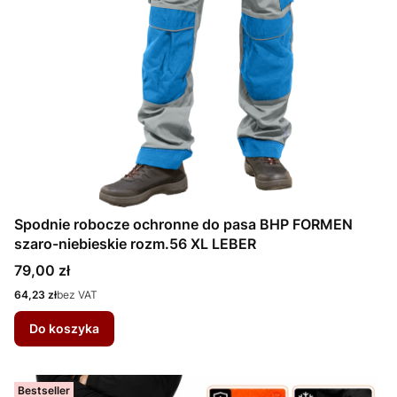
Spodnie robocze ochronne do pasa BHP FORMEN
szaro-niebieskie rozm.56 XL LEBER
Cena
79,00 zł
Cena
64,23 zł
bez VAT
Do koszyka
Bestseller