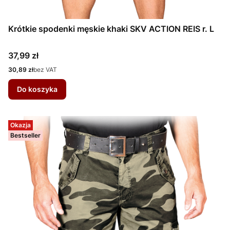
Krótkie spodenki męskie khaki SKV ACTION REIS r. L
Cena
37,99 zł
Cena
30,89 zł
bez VAT
Do koszyka
Okazja
Bestseller