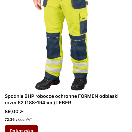
Spodnie BHP robocze ochronne FORMEN odblaski
rozm.62 (188-194cm ) LEBER
Cena
89,00 zł
Cena
72,36 zł
bez VAT
Do koszyka