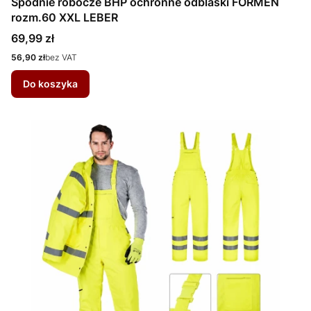
Spodnie robocze BHP ochronne odblaski FORMEN
rozm.60 XXL LEBER
Cena
69,99 zł
Cena
56,90 zł
bez VAT
Do koszyka