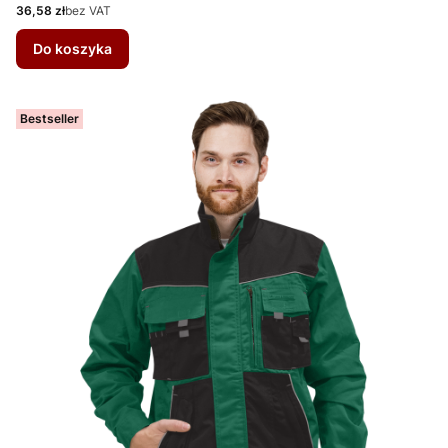
Cena
36,58 zł
bez VAT
Do koszyka
Bestseller