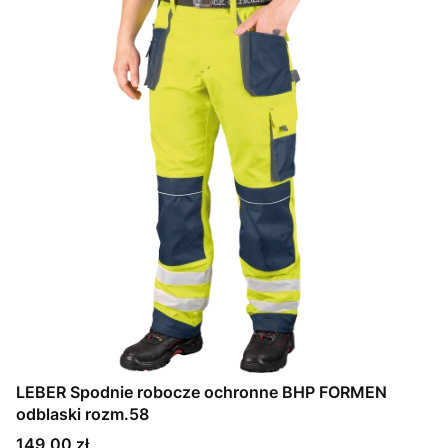
LEBER Spodnie robocze ochronne BHP FORMEN
odblaski rozm.58
Cena
149,00 zł