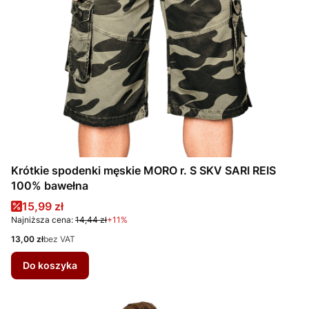
Krótkie spodenki męskie MORO r. S SKV SARI REIS
100% bawełna
Cena promocyjna
15,99 zł
Najniższa cena:
14,44 zł
+11%
Cena
13,00 zł
bez VAT
Do koszyka