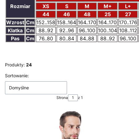
Rozmiar
XS
S
M
M+
L+
44
46
48
25
27
Wzrost
Cm
152..158
158..164
164..170
164..170
170..176
Klatka
Cm
88..92
92..96
96..100
100..104
108..112
Pas
Cm
76..80
80..84
84..88
88..92
96..100
Produkty:
24
Lista produktów
Sortowanie:
Domyślne
Strona
z 1