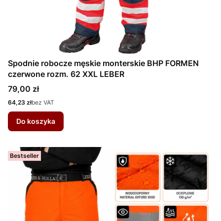
Spodnie robocze męskie monterskie BHP FORMEN
czerwone rozm. 62 XXL LEBER
Cena
79,00 zł
Cena
64,23 zł
bez VAT
Do koszyka
Bestseller