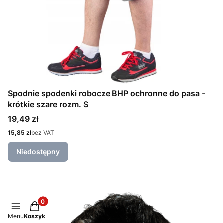
Spodnie spodenki robocze BHP ochronne do pasa -
krótkie szare rozm. S
Cena
19,49 zł
Cena
15,85 zł
bez VAT
Niedostępny
Produkty w koszyku: 0. Zobacz szczegóły
Menu
Koszyk