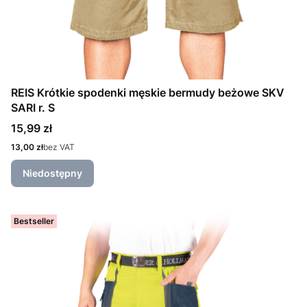
REIS Krótkie spodenki męskie bermudy beżowe SKV
SARI r. S
Cena
15,99 zł
Cena
13,00 zł
bez VAT
Niedostępny
Bestseller