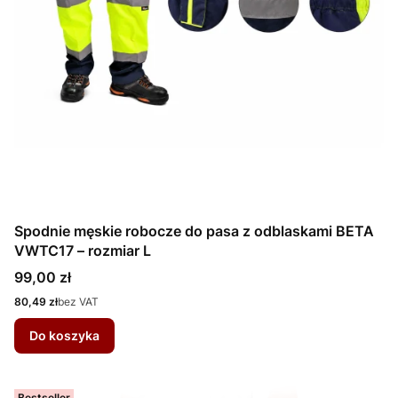
Spodnie męskie robocze do pasa z odblaskami BETA
VWTC17 – rozmiar L
Cena
99,00 zł
Cena
80,49 zł
bez VAT
Do koszyka
Bestseller