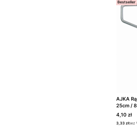
Bestseller
AJKA Rą
25cm / 
Cena
4,10 zł
Cena
3,33 zł
bez 