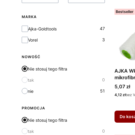
Bestseller
MARKA
Marka
47
Ajka-Goldtools
3
Vorel
NOWOŚĆ
Nie stosuj tego filtra
AJKA Wkł
mikrofib
0
tak
Cena
5,07 zł
51
nie
Cena
4,12 zł
bez 
PROMOCJA
Do kos
Nie stosuj tego filtra
0
tak