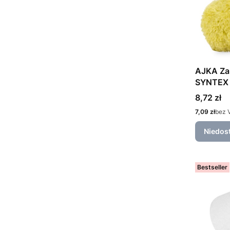
AJKA Za
SYNTEX 
Cena
8,72 zł
Cena
7,09 zł
bez 
Niedos
Bestseller