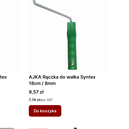
tex
AJKA Rączka do wałka Syntex
18cm / 8mm
Cena
9,57 zł
Cena
7,78 zł
bez VAT
Do koszyka