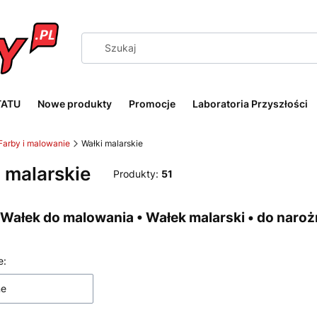
TATU
Nowe produkty
Promocje
Laboratoria Przyszłości
Farby i malowanie
Wałki malarskie
 malarskie
Produkty:
51
• Wałek do malowania • Wałek malarski • do naro
 produktów
e:
ne