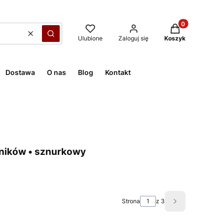
Produkty w kos
Wyczyść
Szukaj
Ulubione
Zaloguj się
Koszyk
Dostawa
O nas
Blog
Kontakt
żników • sznurkowy
Strona
z 3
Następne pro