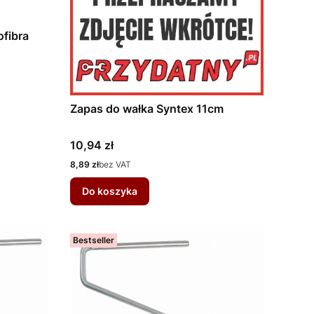
fibra
Zapas do wałka Syntex 11cm
Cena
10,94 zł
Cena
8,89 zł
bez VAT
Do koszyka
Bestseller