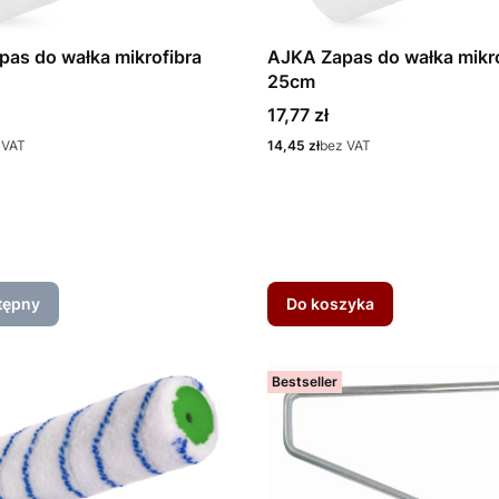
as do wałka mikrofibra
AJKA Zapas do wałka mikro
25cm
Cena
17,77 zł
Cena
 VAT
14,45 zł
bez VAT
tępny
Do koszyka
Bestseller