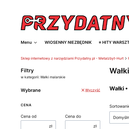
Menu
WIOSENNY NIEZBĘDNIK
⭐ HITY WARSZ
Sklep internetowy z narzędziami Przydatny.pl - Metalzbyt-Hurt
Wałki
Filtry
w kategorii: Wałki malarskie
Wałki 
Wybrane
Wyczyść
CENA
Lista
Sortowani
Cena od
Cena do
Domyśl
zł
zł