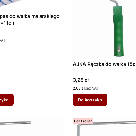
pas do wałka malarskiego
L=11cm
VAT
AJKA Rączka do wałka 15
Cena
3,28 zł
Cena
2,67 zł
bez VAT
zyka
Do koszyka
Bestseller