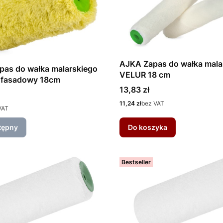
AJKA Zapas do wałka mala
pas do wałka malarskiego
VELUR 18 cm
fasadowy 18cm
Cena
13,83 zł
Cena
11,24 zł
bez VAT
VAT
tępny
Do koszyka
Bestseller