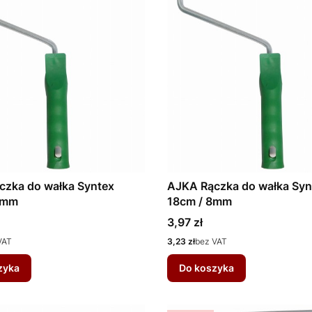
czka do wałka Syntex
AJKA Rączka do wałka Syn
6mm
18cm / 8mm
Cena
3,97 zł
Cena
VAT
3,23 zł
bez VAT
zyka
Do koszyka