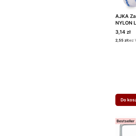
AJKA Za
NYLON 
Cena
3,14 zł
Cena
2,55 zł
bez 
Do kos
Bestseller