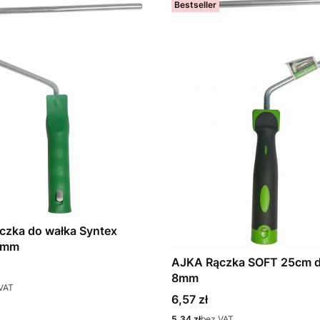
Bestseller
czka do wałka Syntex
8mm
AJKA Rączka SOFT 25cm d
8mm
VAT
Cena
6,57 zł
Cena
5,34 zł
bez VAT