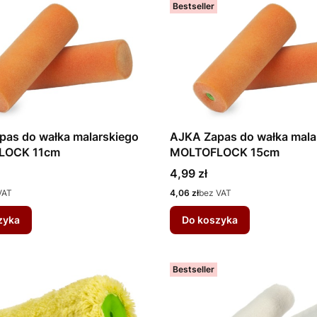
Bestseller
pas do wałka malarskiego
AJKA Zapas do wałka mala
LOCK 11cm
MOLTOFLOCK 15cm
Cena
4,99 zł
Cena
VAT
4,06 zł
bez VAT
zyka
Do koszyka
Bestseller