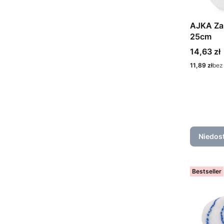
AJKA Zap
25cm
Cena
14,63 zł
Cena
11,89 zł
bez
Niedos
Bestseller