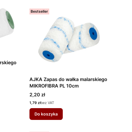
Bestseller
rskiego
AJKA Zapas do wałka malarskiego
MIKROFIBRA PL 10cm
Cena
2,20 zł
Cena
1,79 zł
bez VAT
Do koszyka