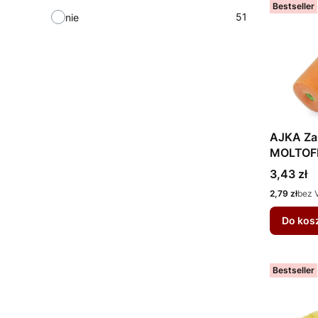
Bestseller
51
nie
AJKA Za
MOLTOF
Cena
3,43 zł
Cena
2,79 zł
bez 
Do kos
Bestseller