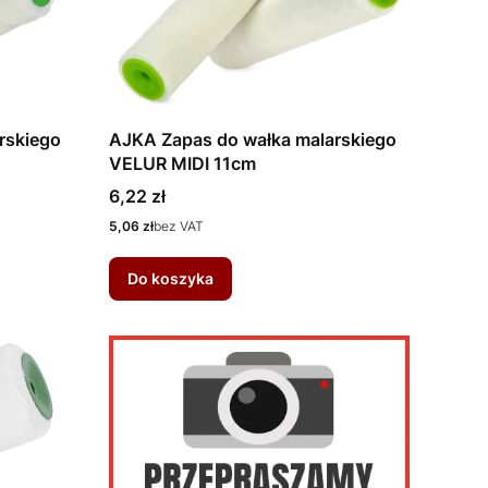
rskiego
AJKA Zapas do wałka malarskiego
VELUR MIDI 11cm
Cena
6,22 zł
Cena
5,06 zł
bez VAT
Do koszyka