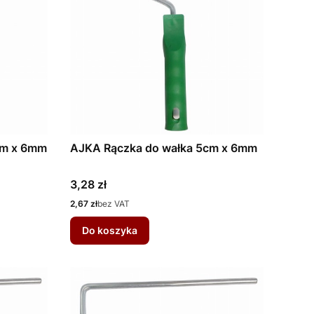
cm x 6mm
AJKA Rączka do wałka 5cm x 6mm
Cena
3,28 zł
Cena
2,67 zł
bez VAT
Do koszyka