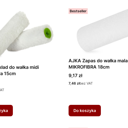
Bestseller
AJKA Zapas do wałka mala
MIKROFIBRA 18cm
ad do wałka midi
ra 15cm
Cena
9,17 zł
Cena
7,46 zł
bez VAT
VAT
zyka
Do koszyka