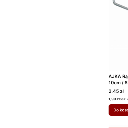
AJKA Rą
10cm / 
Cena
2,45 zł
Cena
1,99 zł
bez 
Do kos