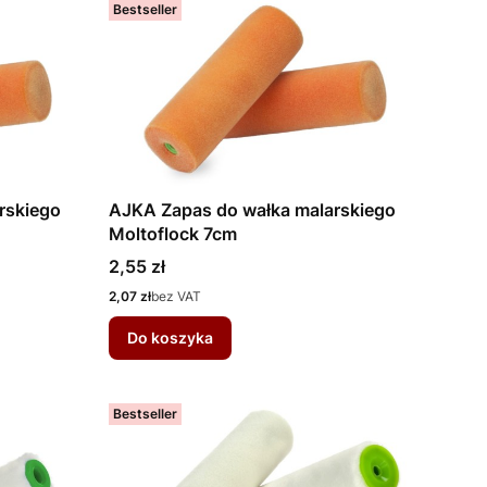
Bestseller
rskiego
AJKA Zapas do wałka malarskiego
Moltoflock 7cm
Cena
2,55 zł
Cena
2,07 zł
bez VAT
Do koszyka
Bestseller