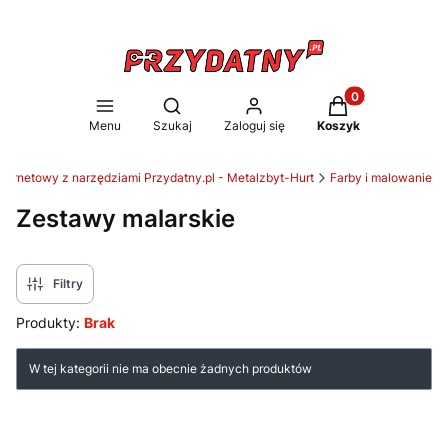
Produkty w koszy
Otwórz wyszukiwarkę
Menu
Szukaj
Zaloguj się
Koszyk
nternetowy z narzędziami Przydatny.pl - Metalzbyt-Hurt
Farby i malowanie
Zestawy malarskie
Filtry
Produkty:
Brak
Lista produktów
W tej kategorii nie ma obecnie żadnych produktów