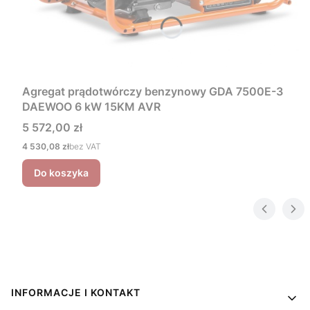
Agregat prądotwórczy benzynowy GDA 7500E-3
DAEWOO 6 kW 15KM AVR
Cena
5 572,00 zł
Cena
4 530,08 zł
bez VAT
Do koszyka
Linki w stopce
INFORMACJE I KONTAKT