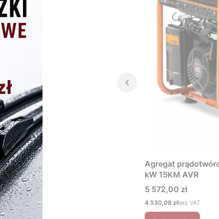
Agregat prądotwó
kW 15KM AVR
Cena
5 572,00 zł
Cena
4 530,08 zł
bez VAT