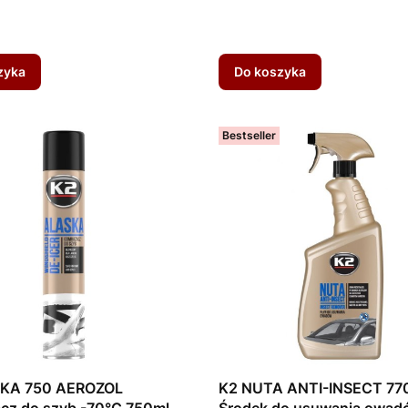
zyka
Do koszyka
Bestseller
KA 750 AEROZOL
K2 NUTA ANTI-INSECT 77
cz do szyb -70°C 750ml
Środek do usuwania owad