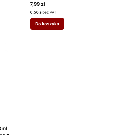
Cena
7,99 zł
Cena
6,50 zł
bez VAT
Do koszyka
0ml
ów z