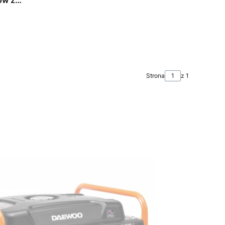
Strona
z 1