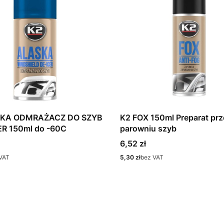
SKA ODMRAŻACZ DO SZYB
K2 FOX 150ml Preparat pr
R 150ml do -60C
parowniu szyb
Cena
6,52 zł
Cena
VAT
5,30 zł
bez VAT