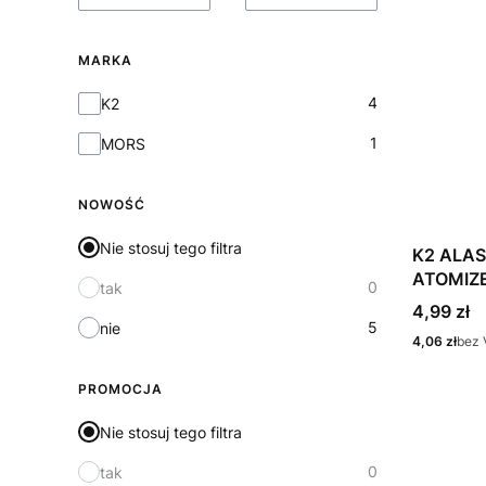
MARKA
Marka
4
K2
1
MORS
NOWOŚĆ
Nie stosuj tego filtra
K2 ALA
ATOMIZE
0
tak
Cena
4,99 zł
5
nie
Cena
4,06 zł
bez 
PROMOCJA
Nie stosuj tego filtra
0
tak