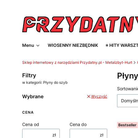
Menu
WIOSENNY NIEZBĘDNIK
⭐ HITY WARSZ
Sklep internetowy z narzędziami Przydatny.pl - Metalzbyt-Hurt
Płyny
Filtry
w kategorii: Płyny do szyb
Lista
Sortowani
Wybrane
Wyczyść
Domyśl
CENA
Cena od
Cena do
Bestseller
zł
zł