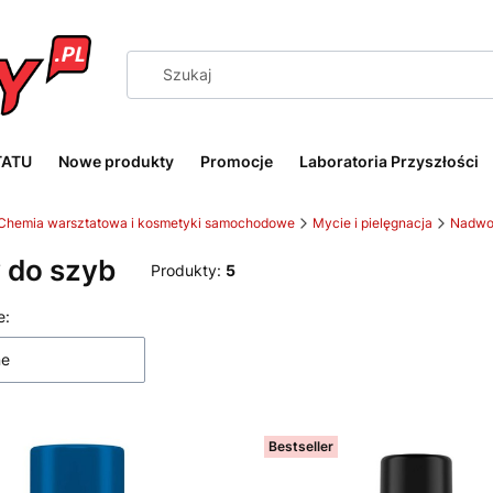
TATU
Nowe produkty
Promocje
Laboratoria Przyszłości
Chemia warsztatowa i kosmetyki samochodowe
Mycie i pielęgnacja
Nadwo
 do szyb
Produkty:
5
 produktów
e:
ne
Bestseller