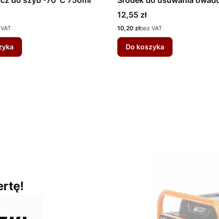
szyb i karoserii
Cena
12,55 zł
Cena
 VAT
10,20 zł
bez VAT
zyka
Do koszyka
rtę!