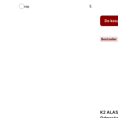
5
nie
Do kos
Bestseller
K2 ALAS
Odmraża