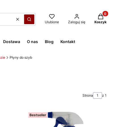
Produkty w kos
Wyczyść
Szukaj
Ulubione
Zaloguj się
Koszyk
Dostawa
O nas
Blog
Kontakt
zie
Płyny do szyb
Strona
z 1
Bestseller