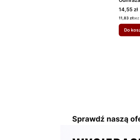
Cena
14,55 zł
Cena
11,83 zł
bez
Do kos
Sprawdź naszą ofe