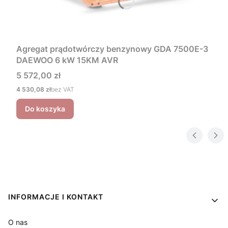
Agregat prądotwórczy benzynowy GDA 7500E-3
DAEWOO 6 kW 15KM AVR
Cena
5 572,00 zł
Cena
4 530,08 zł
bez VAT
Do koszyka
Linki w stopce
INFORMACJE I KONTAKT
O nas