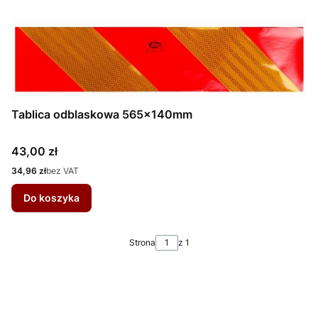
Tablica odblaskowa 565x140mm
Cena
43,00 zł
Cena
34,96 zł
bez VAT
Do koszyka
Strona
z 1