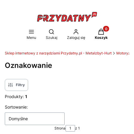
Produkty w koszy
Otwórz wyszukiwarkę
Menu
Szukaj
Zaloguj się
Koszyk
Sklep internetowy z narzędziami Przydatny.pl - Metalzbyt-Hurt
Motoryzac
Oznakowanie
Filtry
Produkty:
1
Lista produktów
Sortowanie:
Domyślne
Strona
z 1