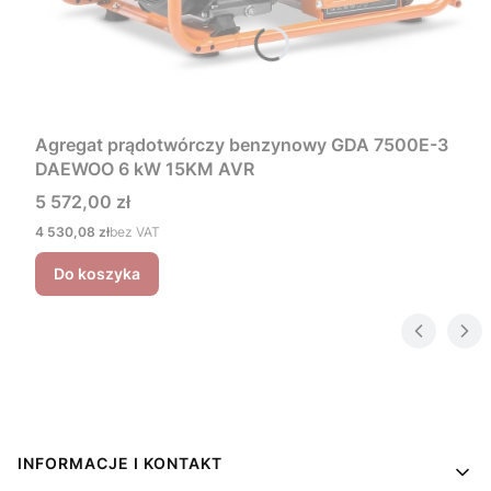
Agregat prądotwórczy benzynowy GDA 7500E-3
DAEWOO 6 kW 15KM AVR
Cena
5 572,00 zł
Cena
4 530,08 zł
bez VAT
Do koszyka
Linki w stopce
INFORMACJE I KONTAKT