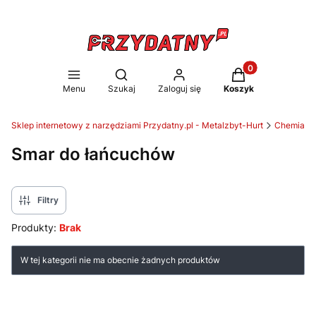
Produkty w koszy
Otwórz wyszukiwarkę
Menu
Szukaj
Zaloguj się
Koszyk
Sklep internetowy z narzędziami Przydatny.pl - Metalzbyt-Hurt
Chemia wa
Smar do łańcuchów
Filtry
Produkty:
Brak
Lista produktów
W tej kategorii nie ma obecnie żadnych produktów