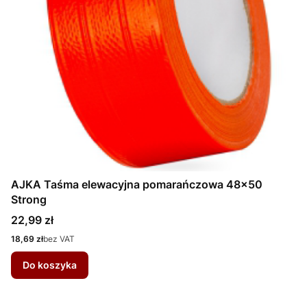
AJKA Taśma elewacyjna pomarańczowa 48x50
Strong
Cena
22,99 zł
Cena
18,69 zł
bez VAT
Do koszyka