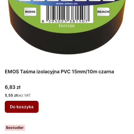
EMOS Taśma izolacyjna PVC 15mm/10m czarna
Cena
6,83 zł
Cena
5,55 zł
bez VAT
Do koszyka
Bestseller