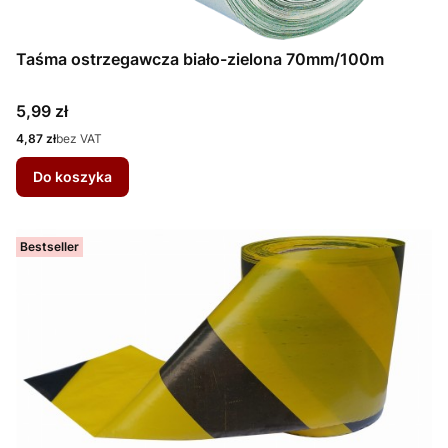
Taśma ostrzegawcza biało-zielona 70mm/100m
Cena
5,99 zł
Cena
4,87 zł
bez VAT
Do koszyka
Bestseller