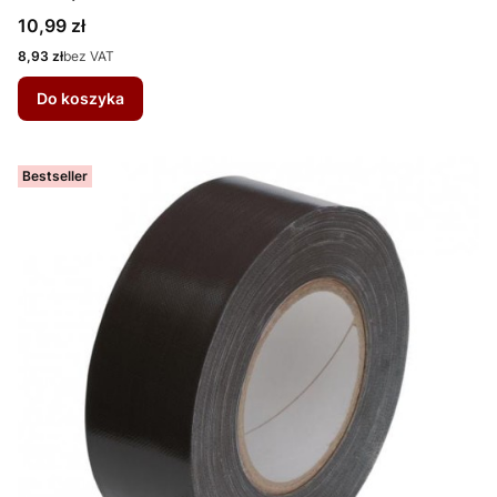
Cena
10,99 zł
Cena
8,93 zł
bez VAT
Do koszyka
Bestseller