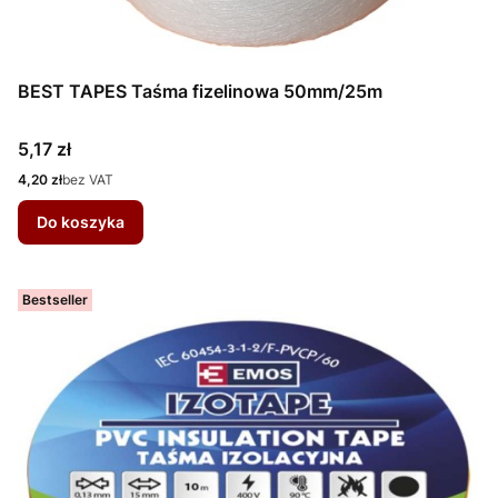
BEST TAPES Taśma fizelinowa 50mm/25m
Cena
5,17 zł
Cena
4,20 zł
bez VAT
Do koszyka
Bestseller