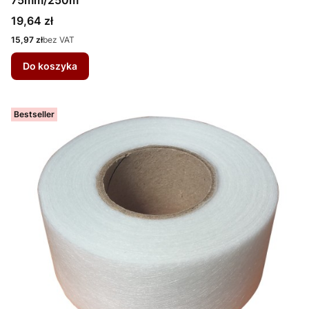
Cena
19,64 zł
Cena
15,97 zł
bez VAT
Do koszyka
Bestseller