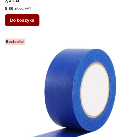
Cena
5,86 zł
bez VAT
Do koszyka
Bestseller