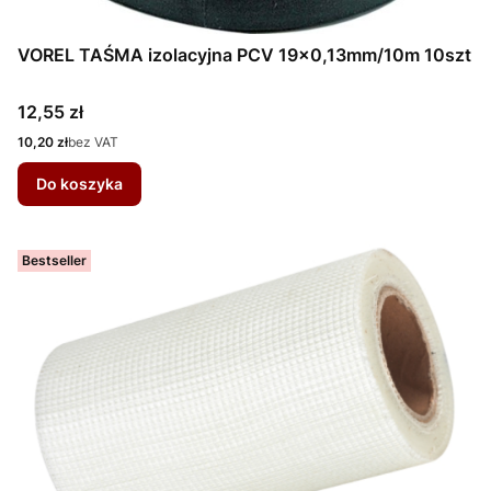
VOREL TAŚMA izolacyjna PCV 19x0,13mm/10m 10szt
Cena
12,55 zł
Cena
10,20 zł
bez VAT
Do koszyka
Bestseller