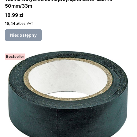
50mm/33m
Cena
18,99 zł
Cena
15,44 zł
bez VAT
Niedostępny
Bestseller