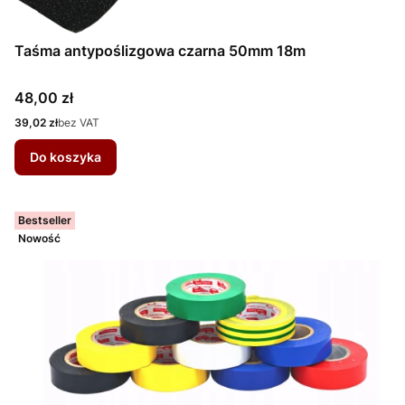
Taśma antypoślizgowa czarna 50mm 18m
Cena
48,00 zł
Cena
39,02 zł
bez VAT
Do koszyka
Bestseller
Nowość