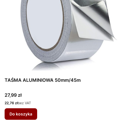
TAŚMA ALUMINIOWA 50mm/45m
Cena
27,99 zł
Cena
22,76 zł
bez VAT
Do koszyka