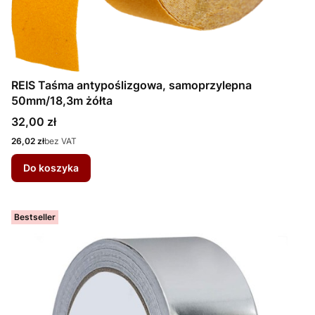
REIS Taśma antypoślizgowa, samoprzylepna
50mm/18,3m żółta
Cena
32,00 zł
Cena
26,02 zł
bez VAT
Do koszyka
Bestseller