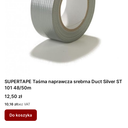
SUPERTAPE Taśma naprawcza srebrna Duct Silver ST
101 48/50m
Cena
12,50 zł
Cena
10,16 zł
bez VAT
Do koszyka