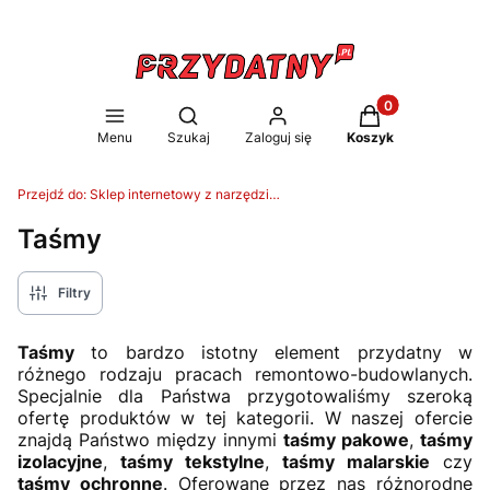
Produkty w koszy
Otwórz wyszukiwarkę
Menu
Szukaj
Zaloguj się
Koszyk
Przejdź do:
Sklep internetowy z narzędziami Przydatny.pl - Metalzbyt-Hurt
Taśmy
Filtry
Taśmy
to bardzo istotny element przydatny w
różnego rodzaju pracach remontowo-budowlanych.
Specjalnie dla Państwa przygotowaliśmy szeroką
ofertę produktów w tej kategorii. W naszej ofercie
znajdą Państwo między innymi
taśmy pakowe
,
taśmy
izolacyjne
,
taśmy tekstylne
,
taśmy malarskie
czy
taśmy ochronne
. Oferowane przez nas różnorodne