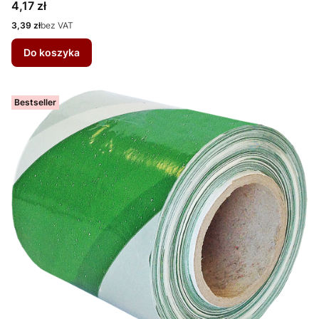
Cena
4,17 zł
Cena
3,39 zł
bez VAT
Do koszyka
Bestseller