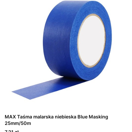
MAX Taśma malarska niebieska Blue Masking
25mm/50m
Cena
7,21 zł