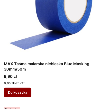
MAX Taśma malarska niebieska Blue Masking
30mm/50m
Cena
9,90 zł
Cena
8,05 zł
bez VAT
Do koszyka