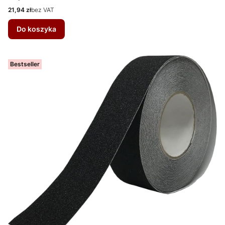
Cena
21,94 zł
bez VAT
Do koszyka
Bestseller