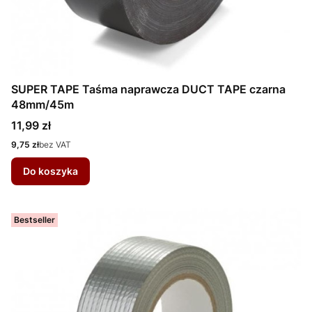
SUPER TAPE Taśma naprawcza DUCT TAPE czarna
48mm/45m
Cena
11,99 zł
Cena
9,75 zł
bez VAT
Do koszyka
Bestseller