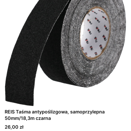
REIS Taśma antypoślizgowa, samoprzylepna
50mm/18,3m czarna
Cena
26,00 zł