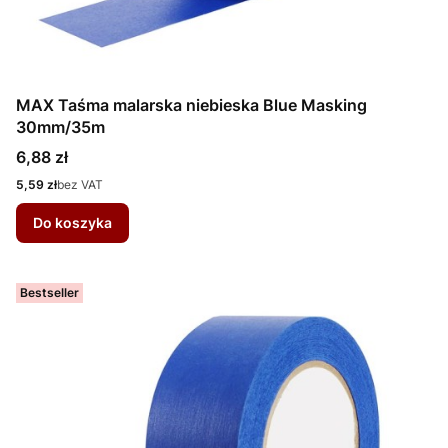
MAX Taśma malarska niebieska Blue Masking
30mm/35m
Cena
6,88 zł
Cena
5,59 zł
bez VAT
Do koszyka
Bestseller