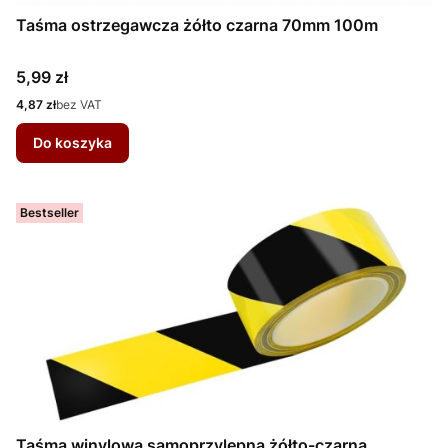
Taśma ostrzegawcza żółto czarna 70mm 100m
Cena
5,99 zł
Cena
4,87 zł
bez VAT
Do koszyka
Bestseller
Taśma winylowa samoprzylepna żółto-czarna