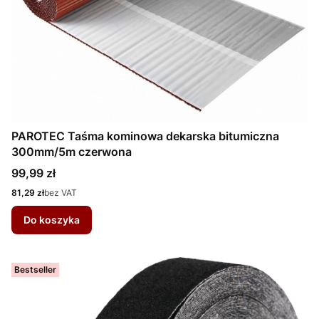
PAROTEC Taśma kominowa dekarska bitumiczna
300mm/5m czerwona
Cena
99,99 zł
Cena
81,29 zł
bez VAT
Do koszyka
Bestseller