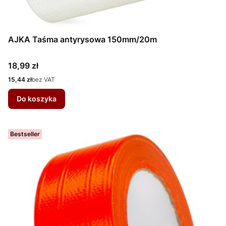
AJKA Taśma antyrysowa 150mm/20m
Cena
18,99 zł
Cena
15,44 zł
bez VAT
Do koszyka
Bestseller