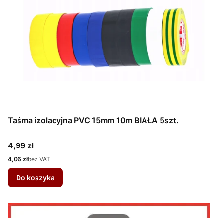
Taśma izolacyjna PVC 15mm 10m BIAŁA 5szt.
Cena
4,99 zł
Cena
4,06 zł
bez VAT
Do koszyka