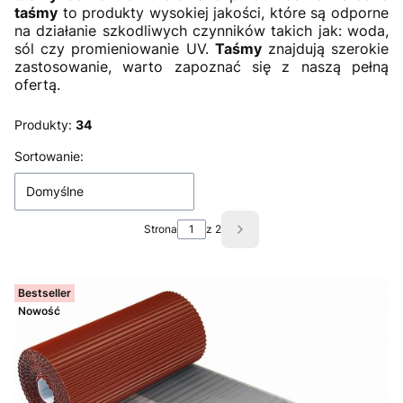
taśmy
to produkty wysokiej jakości, które są odporne
na działanie szkodliwych czynników takich jak: woda,
sól czy promieniowanie UV.
Taśmy
znajdują szerokie
zastosowanie, warto zapoznać się z naszą pełną
ofertą.
Produkty:
34
Lista produktów
Sortowanie:
Domyślne
Strona
z 2
Następne produkty
Bestseller
Nowość