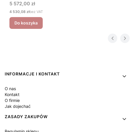
Cena
5 572,00 zł
Cena
4 530,08 zł
bez VAT
Do koszyka
Linki w stopce
INFORMACJE I KONTAKT
O nas
Kontakt
O firmie
Jak dojechać
ZASADY ZAKUPÓW
Regulamin sklepu