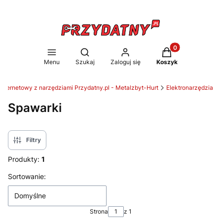
Produkty w koszy
Otwórz wyszukiwarkę
Menu
Szukaj
Zaloguj się
Koszyk
internetowy z narzędziami Przydatny.pl - Metalzbyt-Hurt
Elektronarzędzia
Spawarki
Filtry
Produkty:
1
Lista produktów
Sortowanie:
Domyślne
Strona
z 1