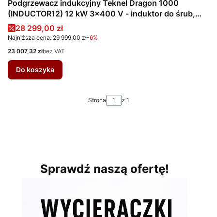
Podgrzewacz indukcyjny Teknel Dragon 1000
(INDUCTOR12) 12 kW 3x400 V - induktor do śrub,
łożysk i metalu
Cena promocyjna
28 299,00 zł
Najniższa cena:
29 999,00 zł
-6%
Cena
23 007,32 zł
bez VAT
Do koszyka
Strona
z 1
Sprawdź naszą ofertę!