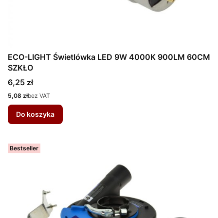
ECO-LIGHT Świetlówka LED 9W 4000K 900LM 60CM
SZKŁO
Cena
6,25 zł
Cena
5,08 zł
bez VAT
Do koszyka
Bestseller