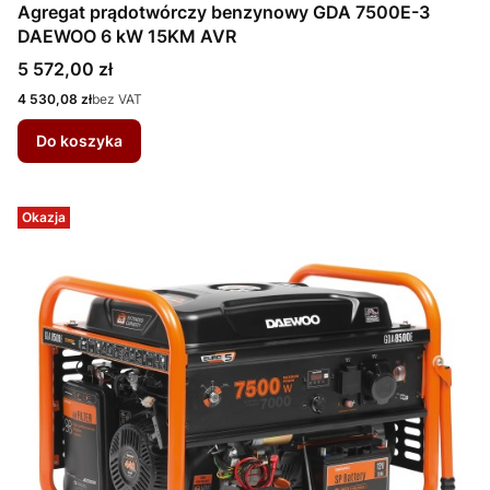
Agregat prądotwórczy benzynowy GDA 7500E-3
DAEWOO 6 kW 15KM AVR
Cena
5 572,00 zł
Cena
4 530,08 zł
bez VAT
Do koszyka
Okazja