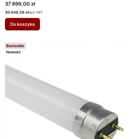
Cena
37 699,00 zł
Cena
30 649,59 zł
bez VAT
Do koszyka
Bestseller
Nowość