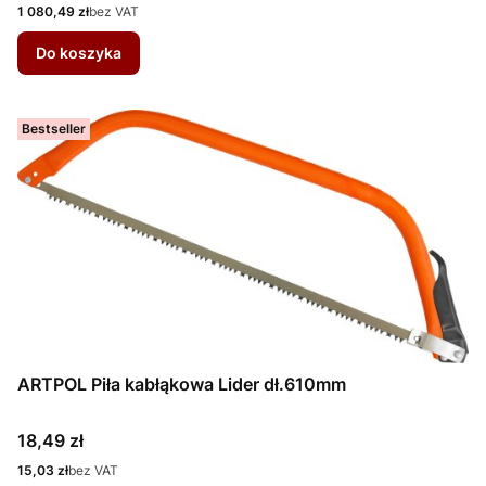
Cena
1 080,49 zł
bez VAT
Do koszyka
Bestseller
ARTPOL Piła kabłąkowa Lider dł.610mm
Cena
18,49 zł
Cena
15,03 zł
bez VAT