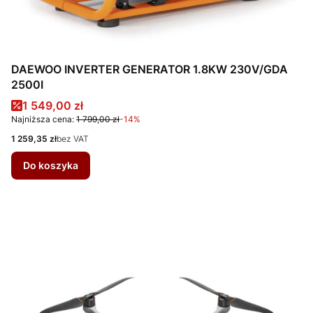
DAEWOO INVERTER GENERATOR 1.8KW 230V/GDA
2500I
Cena promocyjna
1 549,00 zł
Najniższa cena:
1 799,00 zł
-14%
Cena
1 259,35 zł
bez VAT
Do koszyka