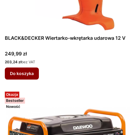
BLACK&DECKER Wiertarko-wkrętarka udarowa 12 V
Cena
249,99 zł
Cena
203,24 zł
bez VAT
Do koszyka
Okazja
Bestseller
Nowość