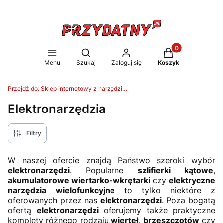
Produkty w koszy
Otwórz wyszukiwarkę
Menu
Szukaj
Zaloguj się
Koszyk
Przejdź do:
Sklep internetowy z narzędziami Przydatny.pl - Metalzbyt-Hurt
Elektronarzędzia
Filtry
W naszej ofercie znajdą Państwo szeroki wybór
elektronarzędzi
. Popularne
szlifierki kątowe
,
akumulatorowe wiertarko-wkrętarki
czy
elektryczne
narzędzia
wielofunkcyjne
to tylko niektóre z
oferowanych przez nas
elektronarzędzi
. Poza bogatą
ofertą
elektronarzędzi
oferujemy także praktyczne
komplety różnego rodzaju
wierteł
,
brzeszczotów
czy