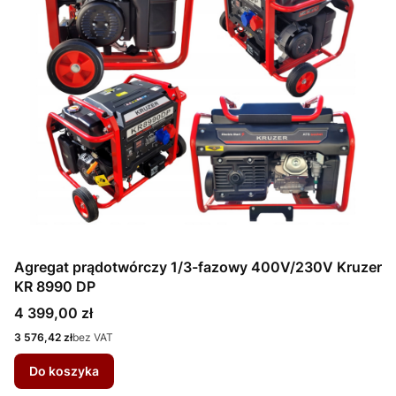
Agregat prądotwórczy 1/3-fazowy 400V/230V Kruzer
KR 8990 DP
Cena
4 399,00 zł
Cena
3 576,42 zł
bez VAT
Do koszyka