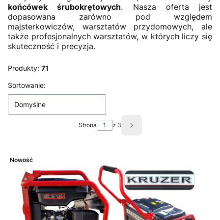
końcówek śrubokrętowych
. Nasza oferta jest
dopasowana zarówno pod względem
majsterkowiczów, warsztatów przydomowych, ale
także profesjonalnych warsztatów, w których liczy się
skuteczność i precyzja.
Produkty:
71
Lista produktów
Sortowanie:
Domyślne
Strona
z 3
Następne produkty
Nowość