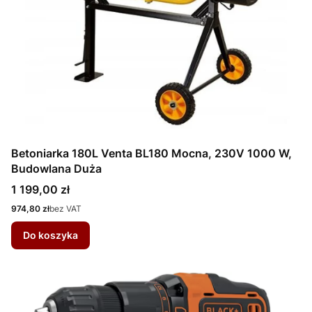
Betoniarka 180L Venta BL180 Mocna, 230V 1000 W,
Budowlana Duża
Cena
1 199,00 zł
Cena
974,80 zł
bez VAT
Do koszyka