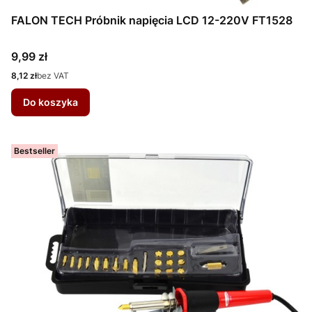
FALON TECH Próbnik napięcia LCD 12-220V FT1528
Cena
9,99 zł
Cena
8,12 zł
bez VAT
Do koszyka
Bestseller