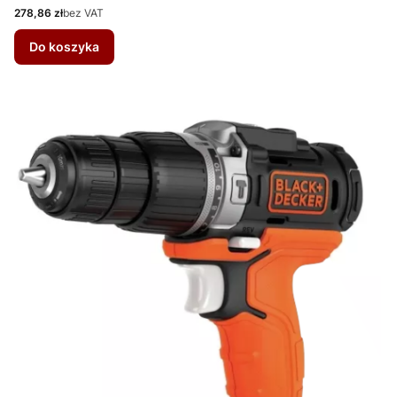
Cena
278,86 zł
bez VAT
Do koszyka