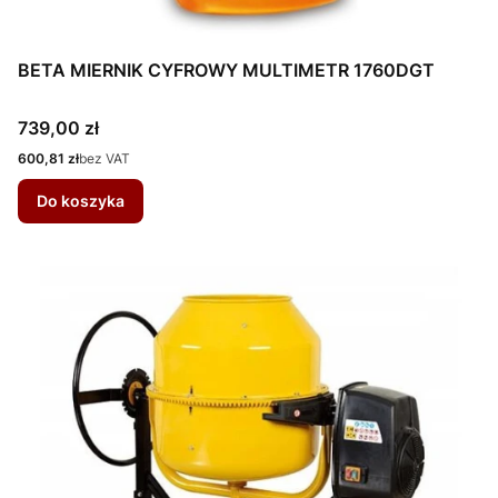
BETA MIERNIK CYFROWY MULTIMETR 1760DGT
Cena
739,00 zł
Cena
600,81 zł
bez VAT
Do koszyka