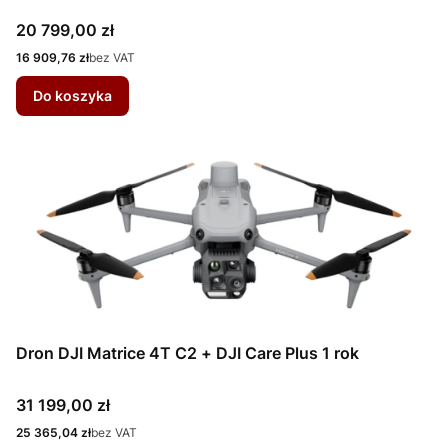
Cena
20 799,00 zł
Cena
16 909,76 zł
bez VAT
Do koszyka
Dron DJI Matrice 4T C2 + DJI Care Plus 1 rok
Cena
31 199,00 zł
Cena
25 365,04 zł
bez VAT