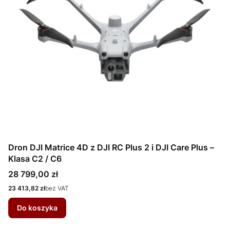
Dron DJI Matrice 4D z DJI RC Plus 2 i DJI Care Plus –
Klasa C2 / C6
Cena
28 799,00 zł
Cena
23 413,82 zł
bez VAT
Do koszyka