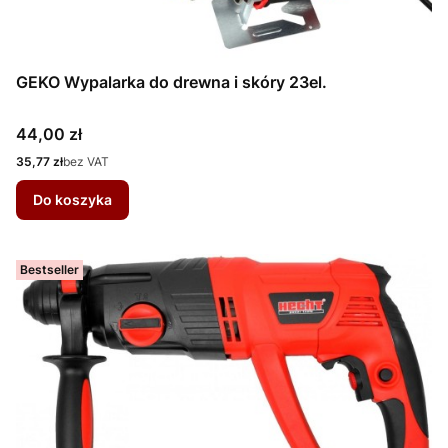
GEKO Wypalarka do drewna i skóry 23el.
Cena
44,00 zł
Cena
35,77 zł
bez VAT
Do koszyka
Bestseller