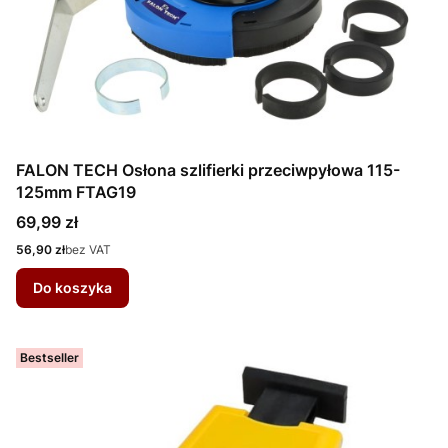
FALON TECH Osłona szlifierki przeciwpyłowa 115-
125mm FTAG19
Cena
69,99 zł
Cena
56,90 zł
bez VAT
Do koszyka
Bestseller