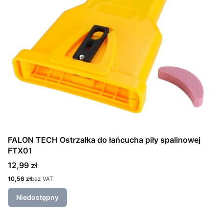
FALON TECH Ostrzałka do łańcucha piły spalinowej
FTX01
Cena
12,99 zł
Cena
10,56 zł
bez VAT
Niedostępny