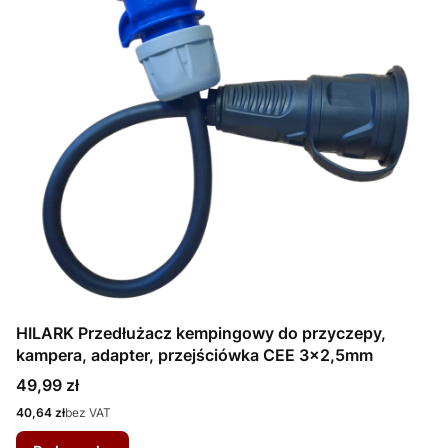
HILARK Przedłużacz kempingowy do przyczepy,
kampera, adapter, przejściówka CEE 3x2,5mm
Cena
49,99 zł
Cena
40,64 zł
bez VAT