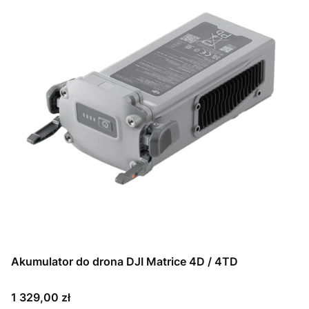
Akumulator do drona DJI Matrice 4D / 4TD
Cena
1 329,00 zł