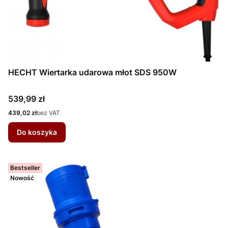
HECHT Wiertarka udarowa młot SDS 950W
Cena
539,99 zł
Cena
439,02 zł
bez VAT
Do koszyka
Bestseller
Nowość