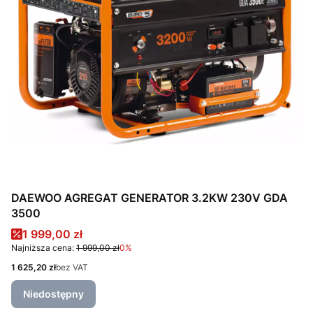
DAEWOO AGREGAT GENERATOR 3.2KW 230V GDA
3500
Cena promocyjna
1 999,00 zł
Najniższa cena:
1 999,00 zł
0%
Cena
1 625,20 zł
bez VAT
Niedostępny