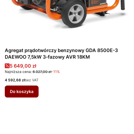
Agregat prądotwórczy benzynowy GDA 8500E-3
DAEWOO 7,5kW 3-fazowy AVR 18KM
Cena promocyjna
5 649,00 zł
Najniższa cena:
6 327,00 zł
-11%
Cena
4 592,68 zł
bez VAT
Do koszyka