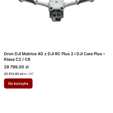
Dron DJI Matrice 4D z DJI RC Plus 2 i DJI Care Plus –
Klasa C2 / C6
Cena
28 799,00 zł
Cena
23 413,82 zł
bez VAT
Do koszyka