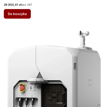
Cena
29 950,41 zł
bez VAT
Do koszyka