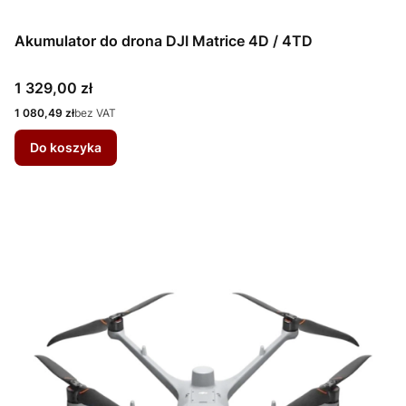
Akumulator do drona DJI Matrice 4D / 4TD
Cena
1 329,00 zł
Cena
1 080,49 zł
bez VAT
Do koszyka