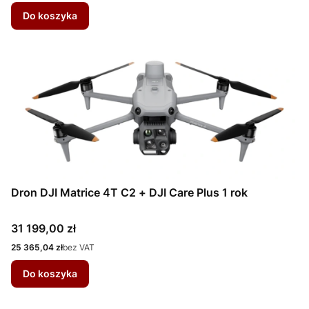
Do koszyka
Dron DJI Matrice 4T C2 + DJI Care Plus 1 rok
Cena
31 199,00 zł
Cena
25 365,04 zł
bez VAT
Do koszyka