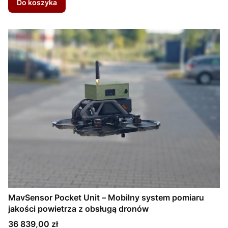
Do koszyka
MavSensor Pocket Unit – Mobilny system pomiaru
jakości powietrza z obsługą dronów
Cena
36 839,00 zł