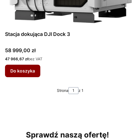
Stacja dokująca DJI Dock 3
Cena
58 999,00 zł
Cena
47 966,67 zł
bez VAT
Do koszyka
Strona
z 1
Sprawdź naszą ofertę!