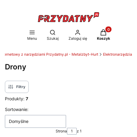
Produkty w koszy
Otwórz wyszukiwarkę
Menu
Szukaj
Zaloguj się
Koszyk
internetowy z narzędziami Przydatny.pl - Metalzbyt-Hurt
Elektronarzędzia
Drony
Filtry
Produkty:
7
Lista produktów
Sortowanie:
Domyślne
Strona
z 1