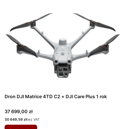
Dron DJI Matrice 4TD C2 + DJI Care Plus 1 rok
Cena
37 699,00 zł
Cena
30 649,59 zł
bez VAT