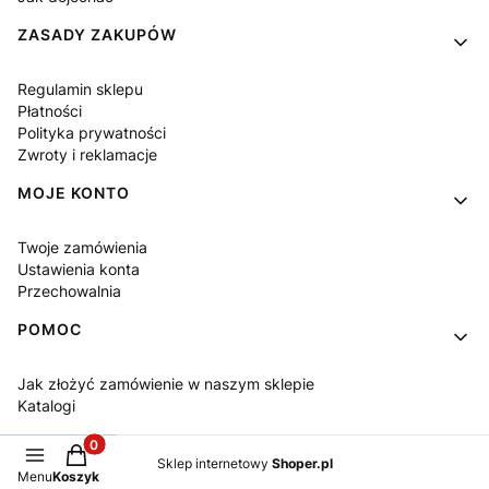
ZASADY ZAKUPÓW
Regulamin sklepu
Płatności
Polityka prywatności
Zwroty i reklamacje
MOJE KONTO
Twoje zamówienia
Ustawienia konta
Przechowalnia
POMOC
Jak złożyć zamówienie w naszym sklepie
Katalogi
Produkty w koszyku: 0. Zobacz szczegóły
Sklep internetowy
Shoper.pl
Menu
Koszyk