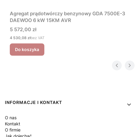
Agregat prądotwórczy benzynowy GDA 7500E-3
DAEWOO 6 kW 15KM AVR
Cena
5 572,00 zł
Cena
4 530,08 zł
bez VAT
Do koszyka
Linki w stopce
INFORMACJE I KONTAKT
O nas
Kontakt
O firmie
Jak dojechać