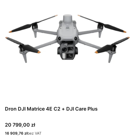
Dron DJI Matrice 4E C2 + DJI Care Plus
Cena
20 799,00 zł
Cena
16 909,76 zł
bez VAT