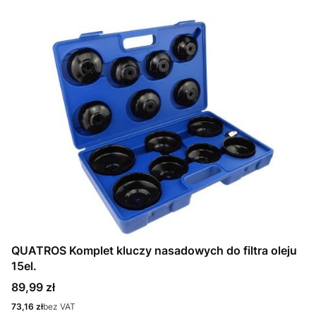
QUATROS Komplet kluczy nasadowych do filtra oleju
15el.
Cena
89,99 zł
Cena
73,16 zł
bez VAT