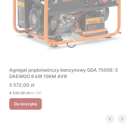
Agregat prądotwórczy benzynowy GDA 7500E-3
DAEWOO 6 kW 15KM AVR
Cena
5 572,00 zł
Cena
4 530,08 zł
bez VAT
Do koszyka