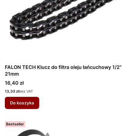
FALON TECH Klucz do filtra oleju łańcuchowy 1/2"
21mm
Cena
16,40 zł
Cena
13,33 zł
bez VAT
Do koszyka
Bestseller