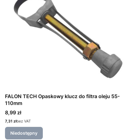
FALON TECH Opaskowy klucz do filtra oleju 55-
110mm
Cena
8,99 zł
Cena
7,31 zł
bez VAT
Niedostępny