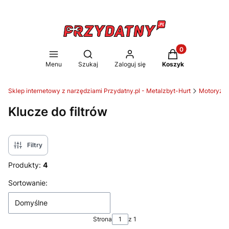
Produkty w koszy
Otwórz wyszukiwarkę
Menu
Szukaj
Zaloguj się
Koszyk
Sklep internetowy z narzędziami Przydatny.pl - Metalzbyt-Hurt
Motoryzac
Klucze do filtrów
Filtry
Produkty:
4
Lista produktów
Sortowanie:
Domyślne
Strona
z 1