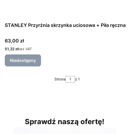
STANLEY Przyrżnia skrzynka uciosowa + Piła ręczna
Cena
63,00 zł
Cena
51,22 zł
bez VAT
Niedostępny
Strona
z 1
Sprawdź naszą ofertę!