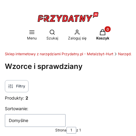
Produkty w koszy
Otwórz wyszukiwarkę
Menu
Szukaj
Zaloguj się
Koszyk
Sklep internetowy z narzędziami Przydatny.pl - Metalzbyt-Hurt
Narzędzia
Wzorce i sprawdziany
Filtry
Produkty:
2
Lista produktów
Sortowanie:
Domyślne
Strona
z 1