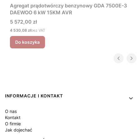
Agregat prądotwórczy benzynowy GDA 7500E-3
DAEWOO 6 kW 15KM AVR
Cena
5 572,00 zł
Cena
4 530,08 zł
bez VAT
Do koszyka
Linki w stopce
INFORMACJE I KONTAKT
O nas
Kontakt
O firmie
Jak dojechać