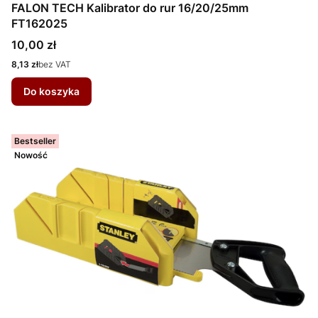
FALON TECH Kalibrator do rur 16/20/25mm
FT162025
Cena
10,00 zł
Cena
8,13 zł
bez VAT
Do koszyka
Bestseller
Nowość