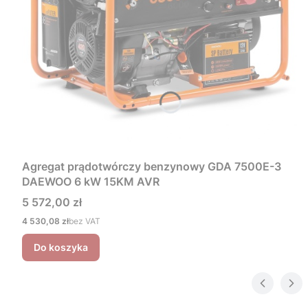
Agregat prądotwórczy benzynowy GDA 7500E-3
DAEWOO 6 kW 15KM AVR
Cena
5 572,00 zł
Cena
4 530,08 zł
bez VAT
Do koszyka