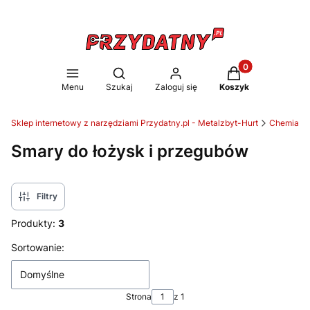
Produkty w koszy
Otwórz wyszukiwarkę
Menu
Szukaj
Zaloguj się
Koszyk
Sklep internetowy z narzędziami Przydatny.pl - Metalzbyt-Hurt
Chemia wa
Smary do łożysk i przegubów
Filtry
Produkty:
3
Lista produktów
Sortowanie:
Domyślne
Strona
z 1