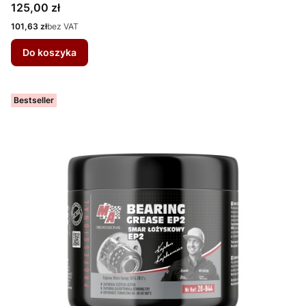
Cena
125,00 zł
Cena
101,63 zł
bez VAT
Do koszyka
Bestseller