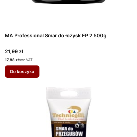
MA Professional Smar do łożysk EP 2 500g
Cena
21,99 zł
Cena
17,88 zł
bez VAT
Do koszyka