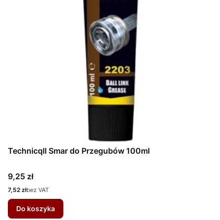
Technicqll Smar do Przegubów 100ml
Cena
9,25 zł
Cena
7,52 zł
bez VAT
Do koszyka