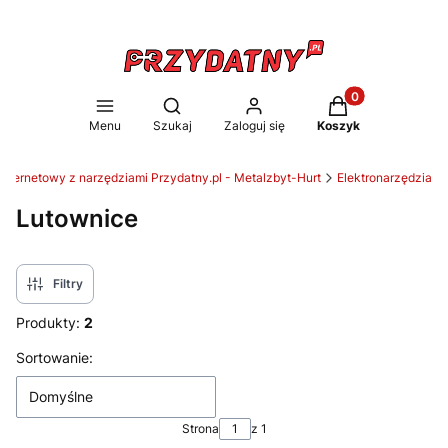
Produkty w koszy
Otwórz wyszukiwarkę
Menu
Szukaj
Zaloguj się
Koszyk
internetowy z narzędziami Przydatny.pl - Metalzbyt-Hurt
Elektronarzędzia
Lutownice
Filtry
Produkty:
2
Lista produktów
Sortowanie:
Domyślne
Strona
z 1