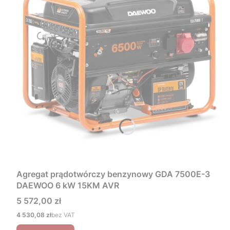
Agregat prądotwórczy benzynowy GDA 7500E-3
DAEWOO 6 kW 15KM AVR
Cena
5 572,00 zł
Cena
4 530,08 zł
bez VAT