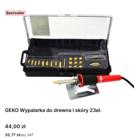
Bestseller
GEKO Wypalarka do drewna i skóry 23el.
Cena
44,00 zł
Cena
35,77 zł
bez VAT