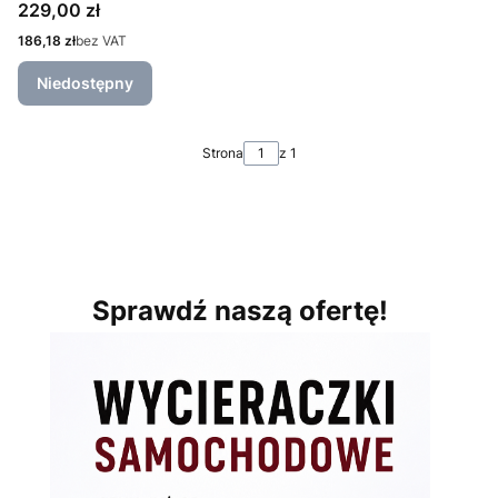
Cena
229,00 zł
Cena
186,18 zł
bez VAT
Niedostępny
Strona
z 1
Sprawdź naszą ofertę!