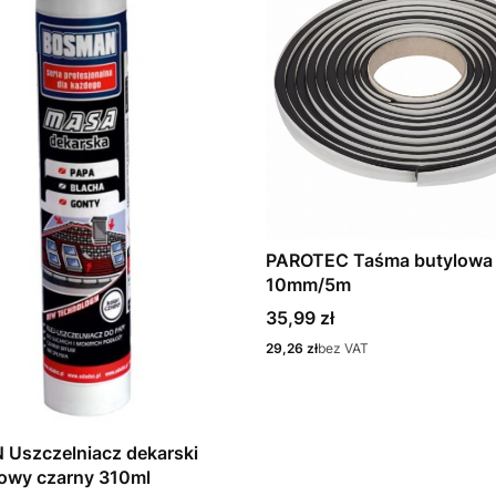
PAROTEC Taśma butylowa
10mm/5m
Cena
35,99 zł
Cena
29,26 zł
bez VAT
Uszczelniacz dekarski
owy czarny 310ml