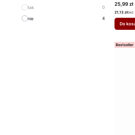
Cena
25,99 zł
0
tak
Cena
21,13 zł
bez
4
nie
Do kos
Bestseller