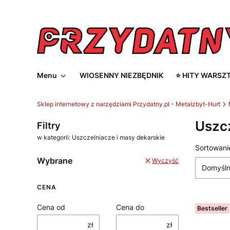
Menu
WIOSENNY NIEZBĘDNIK
⭐ HITY WARSZ
Sklep internetowy z narzędziami Przydatny.pl - Metalzbyt-Hurt
Uszcz
Filtry
w kategorii: Uszczelniacze i masy dekarskie
Lista
Sortowani
Wybrane
Wyczyść
Domyśl
CENA
Cena od
Cena do
Bestseller
zł
zł