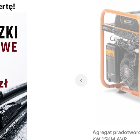
rtę!
Agregat prądotwó
kW 15KM AVR