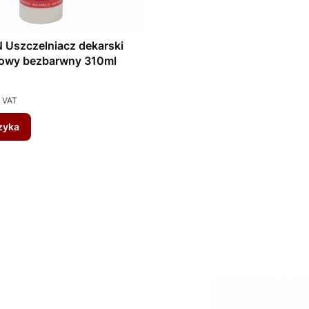
Uszczelniacz dekarski
owy bezbarwny 310ml
 VAT
zyka