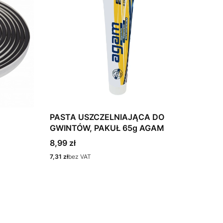
PASTA USZCZELNIAJĄCA DO
GWINTÓW, PAKUŁ 65g AGAM
Cena
8,99 zł
Cena
7,31 zł
bez VAT