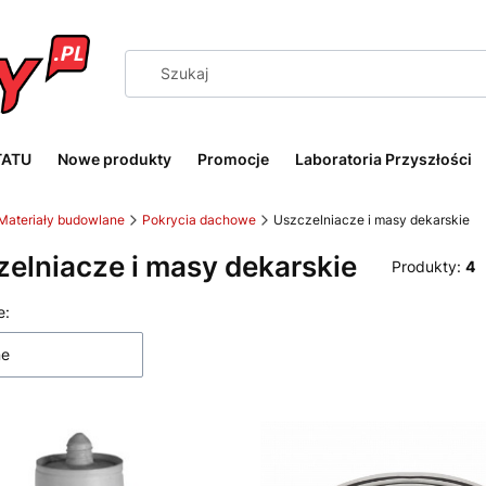
TATU
Nowe produkty
Promocje
Laboratoria Przyszłości
Materiały budowlane
Pokrycia dachowe
Uszczelniacze i masy dekarskie
elniacze i masy dekarskie
Produkty:
4
 produktów
e:
ne