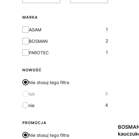
MARKA
Marka
1
AGAM
2
BOSMAN
1
PAROTEC
NOWOŚĆ
Nie stosuj tego filtra
0
tak
4
nie
PROMOCJA
BOSMAN 
kauczuk
Nie stosuj tego filtra