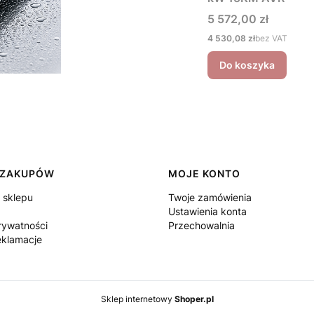
Cena
5 572,00 zł
Cena
4 530,08 zł
bez VAT
Do koszyka
 ZAKUPÓW
MOJE KONTO
 sklepu
Twoje zamówienia
Ustawienia konta
rywatności
Przechowalnia
eklamacje
Sklep internetowy
Shoper.pl