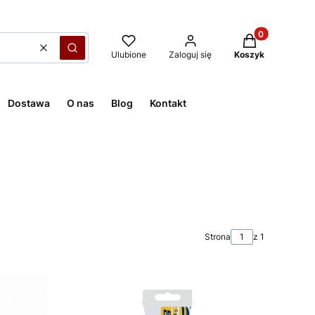
Produkty w kos
Wyczyść
Szukaj
Ulubione
Zaloguj się
Koszyk
Dostawa
O nas
Blog
Kontakt
Strona
z 1