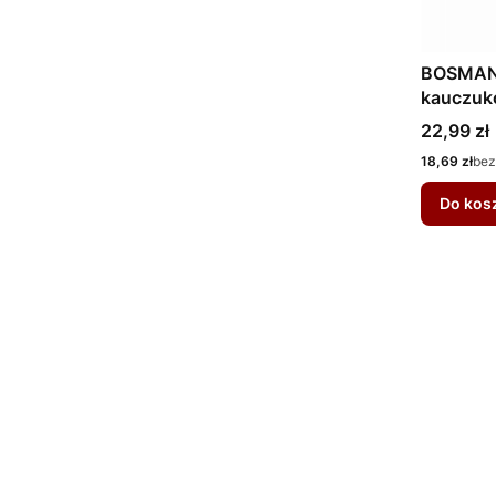
BOSMAN 
kauczuk
Cena
22,99 zł
Cena
18,69 zł
bez
Do kos