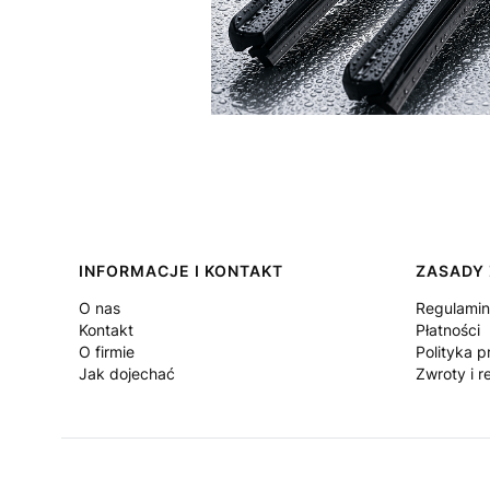
Linki w stopce
INFORMACJE I KONTAKT
ZASADY
O nas
Regulamin
Kontakt
Płatności
O firmie
Polityka p
Jak dojechać
Zwroty i r