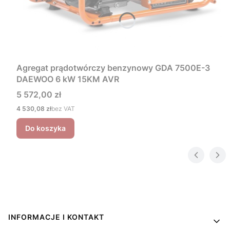
Agregat prądotwórczy benzynowy GDA 7500E-3
DAEWOO 6 kW 15KM AVR
Cena
5 572,00 zł
Cena
4 530,08 zł
bez VAT
Do koszyka
Linki w stopce
INFORMACJE I KONTAKT