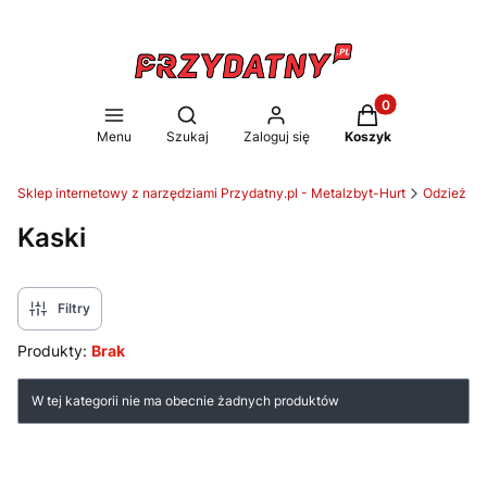
Produkty w koszy
Otwórz wyszukiwarkę
Menu
Szukaj
Zaloguj się
Koszyk
Sklep internetowy z narzędziami Przydatny.pl - Metalzbyt-Hurt
Odzież ro
Kaski
Filtry
Produkty:
Brak
Lista produktów
W tej kategorii nie ma obecnie żadnych produktów