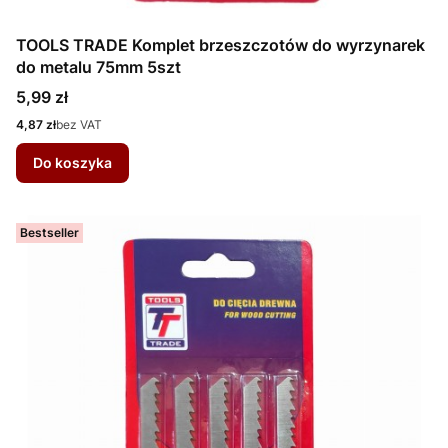
TOOLS TRADE Komplet brzeszczotów do wyrzynarek
do metalu 75mm 5szt
Cena
5,99 zł
Cena
4,87 zł
bez VAT
Do koszyka
Bestseller