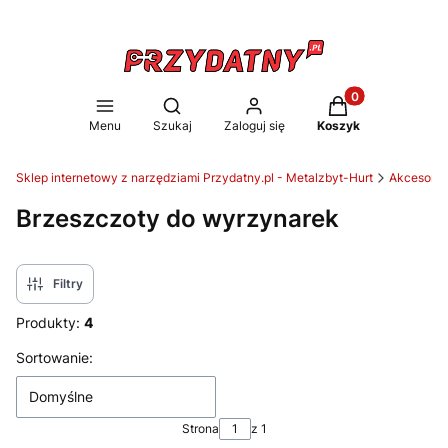
Produkty w koszy
Otwórz wyszukiwarkę
Menu
Szukaj
Zaloguj się
Koszyk
Sklep internetowy z narzędziami Przydatny.pl - Metalzbyt-Hurt
Akcesoria 
Brzeszczoty do wyrzynarek
Filtry
Produkty:
4
Lista produktów
Sortowanie:
Domyślne
Strona
z 1