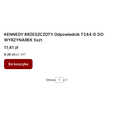
KENNEDY BRZESZCZOTY Odpowiednik T244-D DO
WYRZYNAREK 5szt
Cena
11,41 zł
Cena
9,28 zł
bez VAT
Do koszyka
Strona
z 1