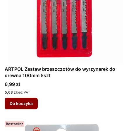
ARTPOL Zestaw brzeszczotów do wyrzynarek do
drewna 100mm 5szt
Cena
6,99 zł
Cena
5,68 zł
bez VAT
Do koszyka
Bestseller