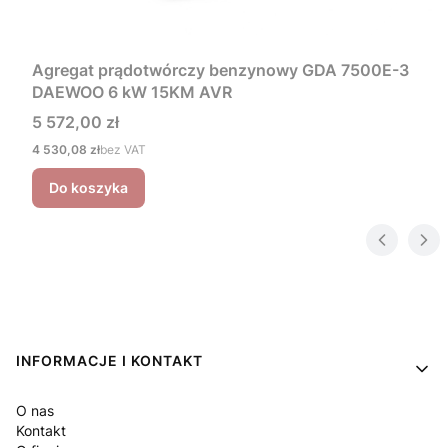
Agregat prądotwórczy benzynowy GDA 7500E-3
DAEWOO 6 kW 15KM AVR
Cena
5 572,00 zł
Cena
4 530,08 zł
bez VAT
Do koszyka
Linki w stopce
INFORMACJE I KONTAKT
O nas
Kontakt