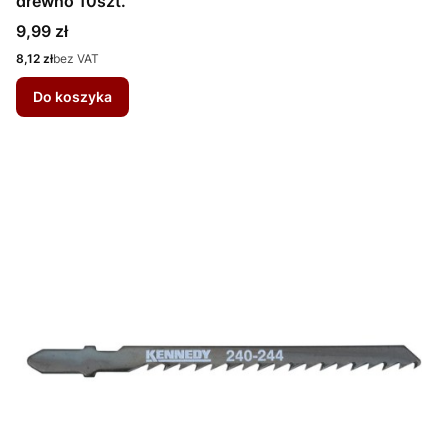
drewno 10szt.
Cena
9,99 zł
Cena
8,12 zł
bez VAT
Do koszyka