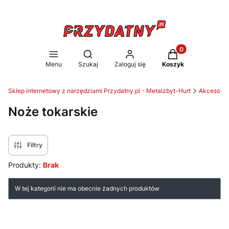
Produkty w koszy
Otwórz wyszukiwarkę
Menu
Szukaj
Zaloguj się
Koszyk
Sklep internetowy z narzędziami Przydatny.pl - Metalzbyt-Hurt
Akcesoria 
Noże tokarskie
Filtry
Produkty:
Brak
Lista produktów
W tej kategorii nie ma obecnie żadnych produktów