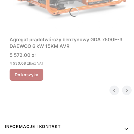
Agregat prądotwórczy benzynowy GDA 7500E-3
DAEWOO 6 kW 15KM AVR
Cena
5 572,00 zł
Cena
4 530,08 zł
bez VAT
Do koszyka
Linki w stopce
INFORMACJE I KONTAKT