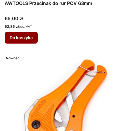
AWTOOLS Przecinak do rur PCV 63mm
Cena
65,00 zł
Cena
52,85 zł
bez VAT
Do koszyka
Nowość