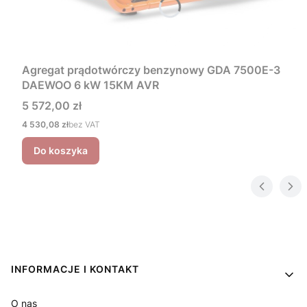
Agregat prądotwórczy benzynowy GDA 7500E-3
DAEWOO 6 kW 15KM AVR
Cena
5 572,00 zł
Cena
4 530,08 zł
bez VAT
Do koszyka
Linki w stopce
INFORMACJE I KONTAKT
O nas