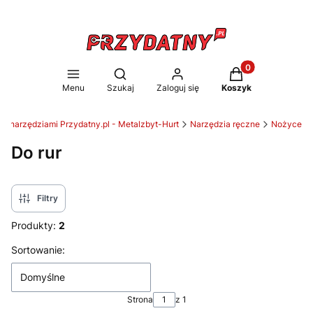
Produkty w koszy
Otwórz wyszukiwarkę
Menu
Szukaj
Zaloguj się
Koszyk
 z narzędziami Przydatny.pl - Metalzbyt-Hurt
Narzędzia ręczne
Nożyce
Do rur
Filtry
Produkty:
2
Lista produktów
Sortowanie:
Domyślne
Strona
z 1