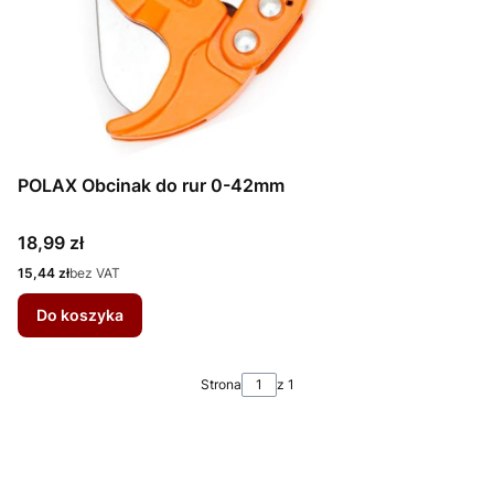
POLAX Obcinak do rur 0-42mm
Cena
18,99 zł
Cena
15,44 zł
bez VAT
Do koszyka
Strona
z 1