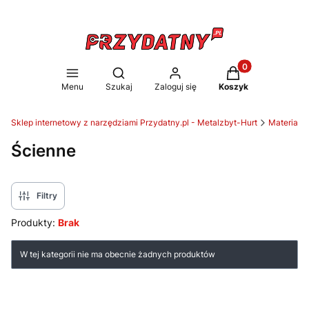
Produkty w koszy
Otwórz wyszukiwarkę
Menu
Szukaj
Zaloguj się
Koszyk
Sklep internetowy z narzędziami Przydatny.pl - Metalzbyt-Hurt
Materiały
Ścienne
Filtry
Produkty:
Brak
Lista produktów
W tej kategorii nie ma obecnie żadnych produktów