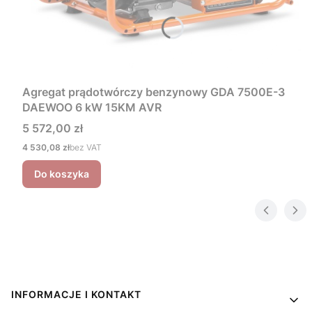
Agregat prądotwórczy benzynowy GDA 7500E-3
DAEWOO 6 kW 15KM AVR
Cena
5 572,00 zł
Cena
4 530,08 zł
bez VAT
Do koszyka
Linki w stopce
INFORMACJE I KONTAKT