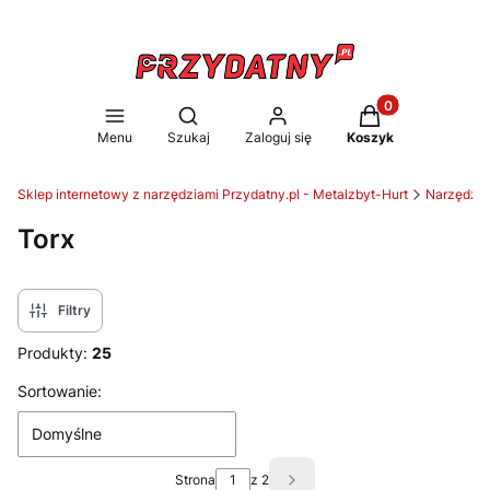
Produkty w koszy
Otwórz wyszukiwarkę
Menu
Szukaj
Zaloguj się
Koszyk
Sklep internetowy z narzędziami Przydatny.pl - Metalzbyt-Hurt
Narzędzia
Torx
Filtry
Produkty:
25
Lista produktów
Sortowanie:
Domyślne
Strona
z 2
Następne produkty