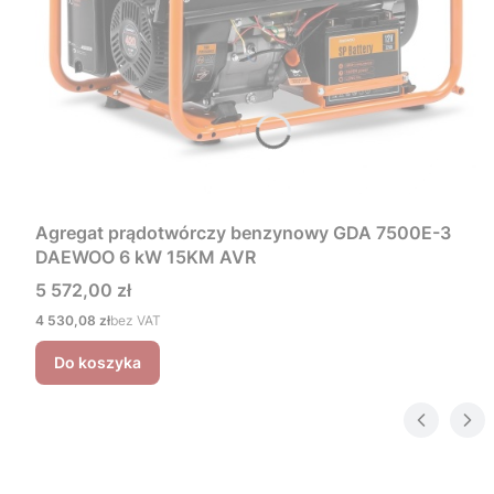
Agregat prądotwórczy benzynowy GDA 7500E-3
DAEWOO 6 kW 15KM AVR
Cena
5 572,00 zł
Cena
4 530,08 zł
bez VAT
Do koszyka