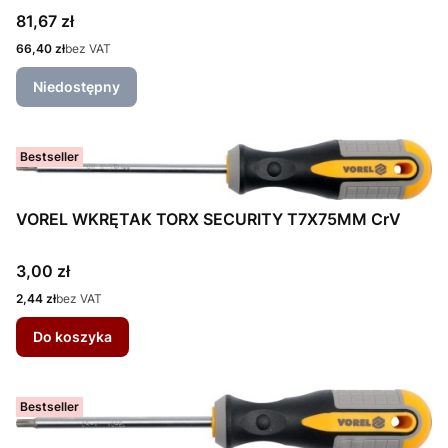
Cena
81,67 zł
Cena
66,40 zł
bez VAT
Niedostępny
Bestseller
VOREL WKRĘTAK TORX SECURITY T7X75MM CrV
Cena
3,00 zł
Cena
2,44 zł
bez VAT
Do koszyka
Bestseller