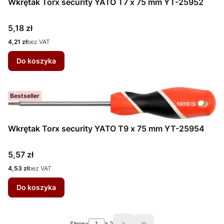
Wkrętak Torx security YATO T7 x 75 mm YT-25952
Cena
5,18 zł
Cena
4,21 zł
bez VAT
Do koszyka
Bestseller
Wkrętak Torx security YATO T9 x 75 mm YT-25954
Cena
5,57 zł
Cena
4,53 zł
bez VAT
Do koszyka
Strona
z 2