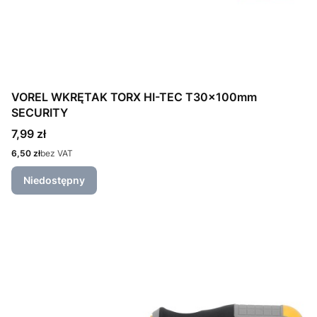
VOREL WKRĘTAK TORX HI-TEC T30x100mm
SECURITY
Cena
7,99 zł
Cena
6,50 zł
bez VAT
Niedostępny