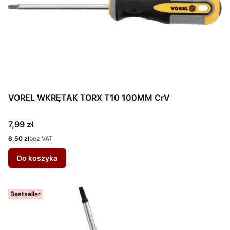
VOREL WKRĘTAK TORX T10 100MM CrV
Cena
7,99 zł
Cena
6,50 zł
bez VAT
Do koszyka
Bestseller