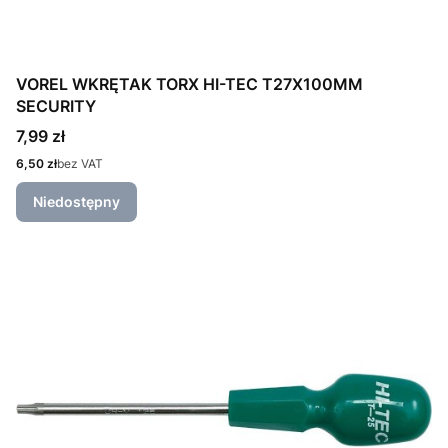
VOREL WKRĘTAK TORX HI-TEC T27X100MM
SECURITY
Cena
7,99 zł
Cena
6,50 zł
bez VAT
Niedostępny