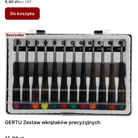
Cena
6,80 zł
bez VAT
Do koszyka
Bestseller
GERTU Zestaw wkrętaków precyzyjnych