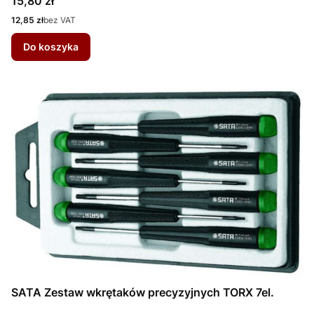
Cena
15,80 zł
Cena
12,85 zł
bez VAT
Do koszyka
SATA Zestaw wkrętaków precyzyjnych TORX 7el.