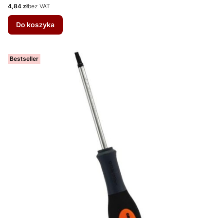
Cena
4,84 zł
bez VAT
Do koszyka
Bestseller