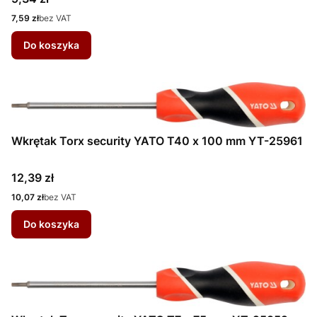
Cena
7,59 zł
bez VAT
Do koszyka
Wkrętak Torx security YATO T40 x 100 mm YT-25961
Cena
12,39 zł
Cena
10,07 zł
bez VAT
Do koszyka