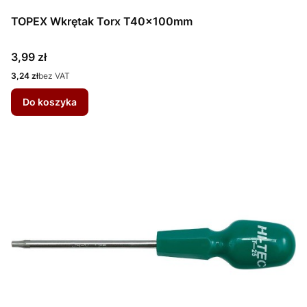
TOPEX Wkrętak Torx T40x100mm
Cena
3,99 zł
Cena
3,24 zł
bez VAT
Do koszyka