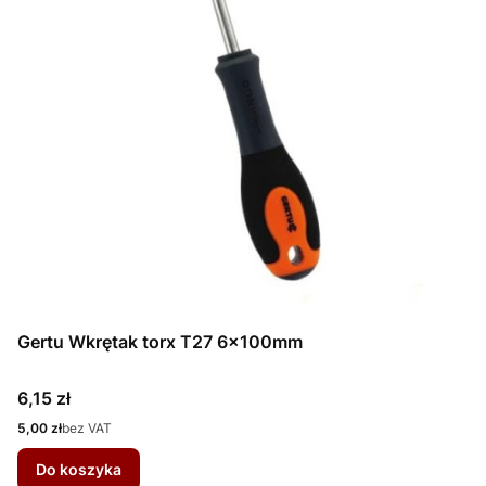
Gertu Wkrętak torx T27 6x100mm
Cena
6,15 zł
Cena
5,00 zł
bez VAT
Do koszyka