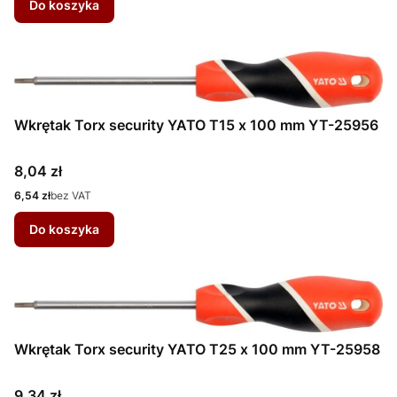
Do koszyka
Wkrętak Torx security YATO T15 x 100 mm YT-25956
Cena
8,04 zł
Cena
6,54 zł
bez VAT
Do koszyka
Wkrętak Torx security YATO T25 x 100 mm YT-25958
Cena
9,34 zł