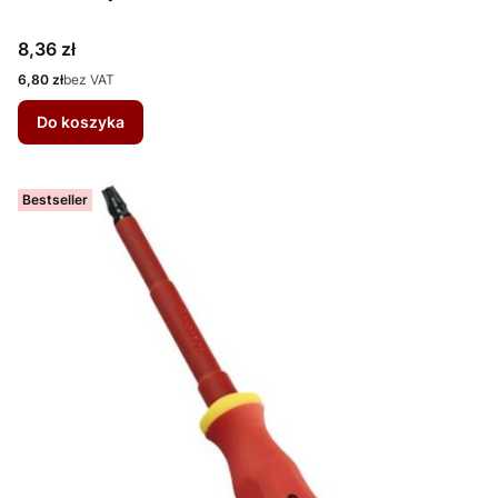
Cena
8,36 zł
Cena
6,80 zł
bez VAT
Do koszyka
Bestseller