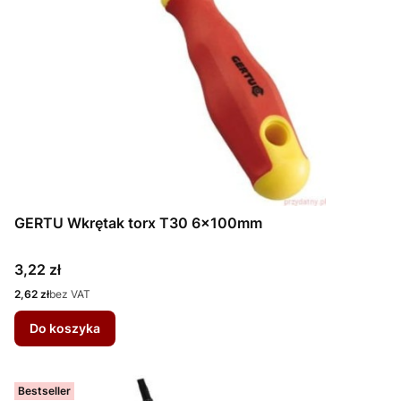
GERTU Wkrętak torx T30 6x100mm
Cena
3,22 zł
Cena
2,62 zł
bez VAT
Do koszyka
Bestseller