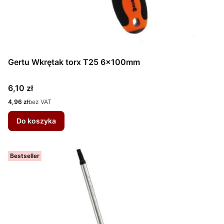
Gertu Wkrętak torx T25 6x100mm
Cena
6,10 zł
Cena
4,96 zł
bez VAT
Do koszyka
Bestseller