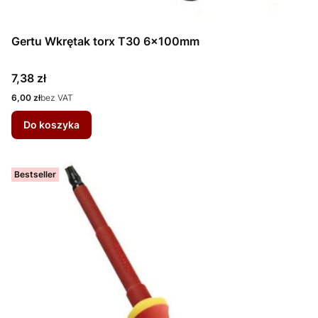
Gertu Wkrętak torx T30 6x100mm
Cena
7,38 zł
Cena
6,00 zł
bez VAT
Do koszyka
Bestseller