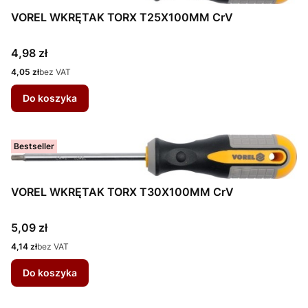
VOREL WKRĘTAK TORX T25X100MM CrV
Cena
4,98 zł
Cena
4,05 zł
bez VAT
Do koszyka
Bestseller
VOREL WKRĘTAK TORX T30X100MM CrV
Cena
5,09 zł
Cena
4,14 zł
bez VAT
Do koszyka