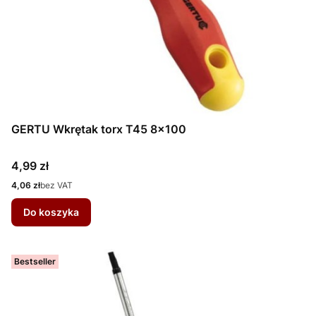
GERTU Wkrętak torx T45 8x100
Cena
4,99 zł
Cena
4,06 zł
bez VAT
Do koszyka
Bestseller