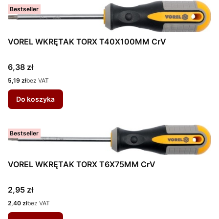
Bestseller
VOREL WKRĘTAK TORX T40X100MM CrV
Cena
6,38 zł
Cena
5,19 zł
bez VAT
Do koszyka
Bestseller
VOREL WKRĘTAK TORX T6X75MM CrV
Cena
2,95 zł
Cena
2,40 zł
bez VAT