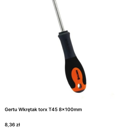
Gertu Wkrętak torx T45 8x100mm
Cena
8,36 zł