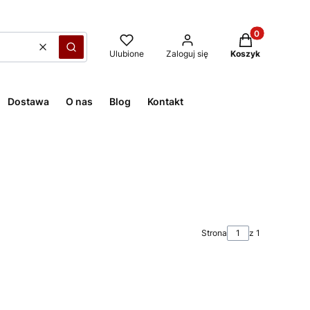
Produkty w kos
Wyczyść
Szukaj
Ulubione
Zaloguj się
Koszyk
Dostawa
O nas
Blog
Kontakt
Strona
z 1