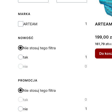
MARKA
Marka
1
ARTEAM 
ARTEAM
Cena
199,00 z
NOWOŚĆ
Cena
161,79 zł
be
Nie stosuj tego filtra
Do kos
1
tak
0
nie
PROMOCJA
Nie stosuj tego filtra
0
tak
1
nie