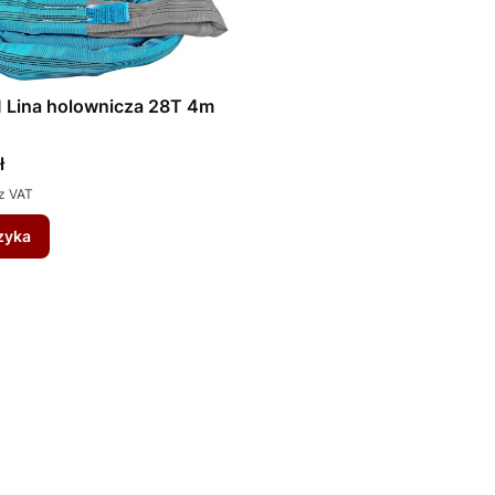
Lina holownicza 28T 4m
ł
z VAT
zyka