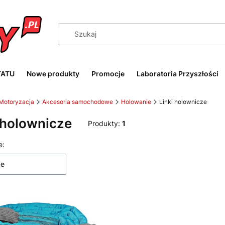
TATU
Nowe produkty
Promocje
Laboratoria Przyszłości
Motoryzacja
Akcesoria samochodowe
Holowanie
Linki holownicze
 holownicze
Produkty:
1
 produktów
e:
ne