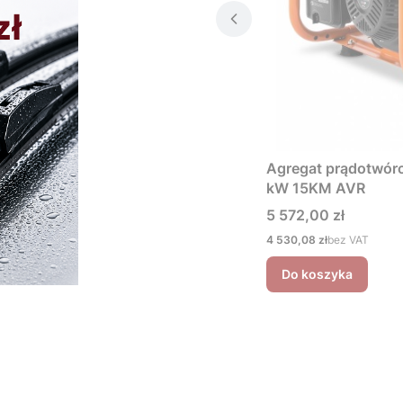
Agregat prądotwó
kW 15KM AVR
Cena
5 572,00 zł
Cena
4 530,08 zł
bez VAT
Do koszyka