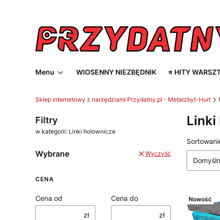
Menu
WIOSENNY NIEZBĘDNIK
⭐ HITY WARSZ
Sklep internetowy z narzędziami Przydatny.pl - Metalzbyt-Hurt
Linki
Filtry
w kategorii: Linki holownicze
Lista
Sortowani
Wybrane
Wyczyść
Domyśl
CENA
Cena od
Cena do
Nowość
zł
zł