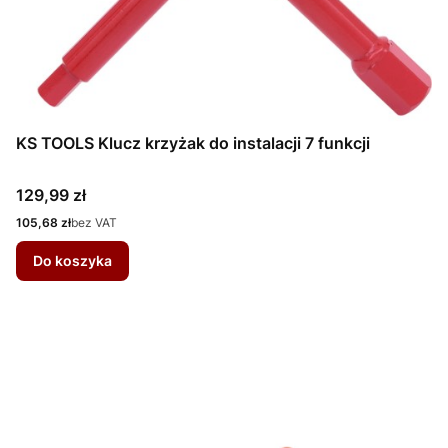
KS TOOLS Klucz krzyżak do instalacji 7 funkcji
Cena
129,99 zł
Cena
105,68 zł
bez VAT
Do koszyka