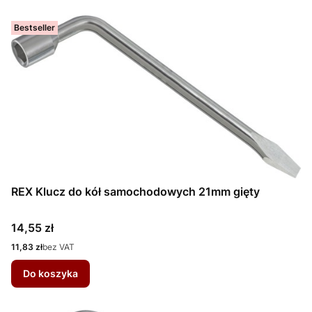
Bestseller
REX Klucz do kół samochodowych 21mm gięty
Cena
14,55 zł
Cena
11,83 zł
bez VAT
Do koszyka