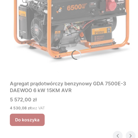
Agregat prądotwórczy benzynowy GDA 7500E-3
DAEWOO 6 kW 15KM AVR
Cena
5 572,00 zł
Cena
4 530,08 zł
bez VAT
Do koszyka