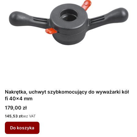
Nakrętka, uchwyt szybkomocujący do wyważarki kół
fi 40x4 mm
Cena
179,00 zł
Cena
145,53 zł
bez VAT
Do koszyka