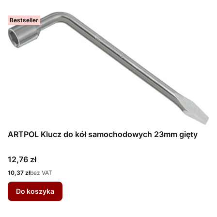
Bestseller
ARTPOL Klucz do kół samochodowych 23mm gięty
Cena
12,76 zł
Cena
10,37 zł
bez VAT
Do koszyka