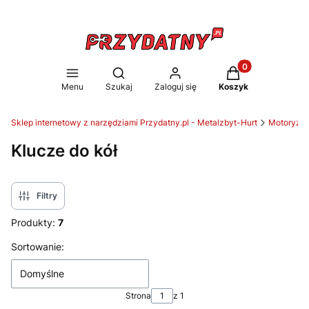
Produkty w koszy
Otwórz wyszukiwarkę
Menu
Szukaj
Zaloguj się
Koszyk
Sklep internetowy z narzędziami Przydatny.pl - Metalzbyt-Hurt
Motoryzac
Klucze do kół
Filtry
Produkty:
7
Lista produktów
Sortowanie:
Domyślne
Strona
z 1