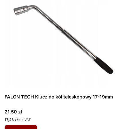
FALON TECH Klucz do kół teleskopowy 17-19mm
Cena
21,50 zł
Cena
17,48 zł
bez VAT