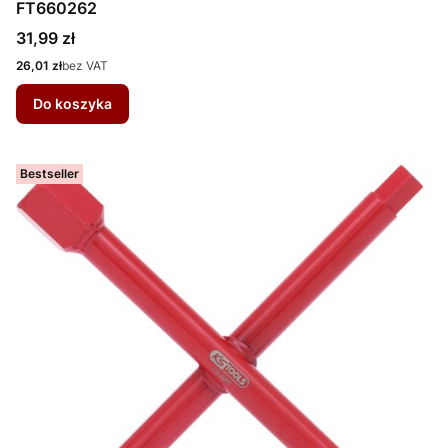
FT660262
Cena
31,99 zł
Cena
26,01 zł
bez VAT
Do koszyka
Bestseller