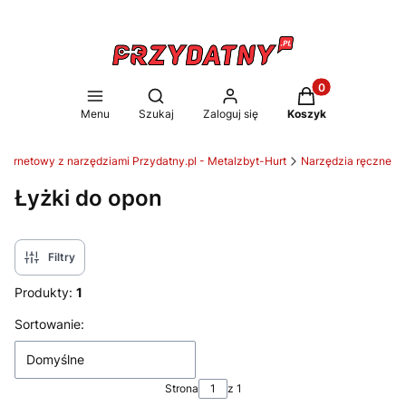
Produkty w koszy
Otwórz wyszukiwarkę
Menu
Szukaj
Zaloguj się
Koszyk
nternetowy z narzędziami Przydatny.pl - Metalzbyt-Hurt
Narzędzia ręczne
Łyżki do opon
Filtry
Produkty:
1
Lista produktów
Sortowanie:
Domyślne
Strona
z 1