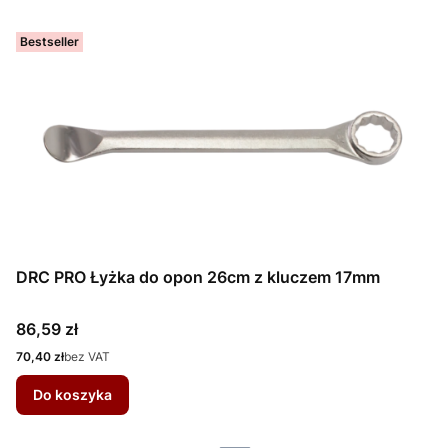
Bestseller
DRC PRO Łyżka do opon 26cm z kluczem 17mm
Cena
86,59 zł
Cena
70,40 zł
bez VAT
Do koszyka