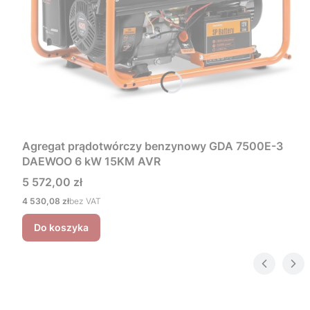
Agregat prądotwórczy benzynowy GDA 7500E-3
DAEWOO 6 kW 15KM AVR
Cena
5 572,00 zł
Cena
4 530,08 zł
bez VAT
Do koszyka