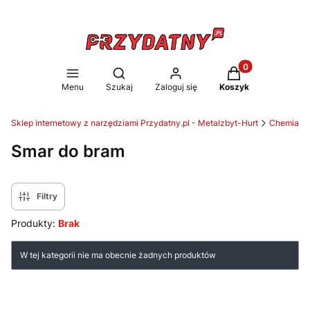
Produkty w koszy
Otwórz wyszukiwarkę
Menu
Szukaj
Zaloguj się
Koszyk
Sklep internetowy z narzędziami Przydatny.pl - Metalzbyt-Hurt
Chemia wa
Smar do bram
Filtry
Produkty:
Brak
Lista produktów
W tej kategorii nie ma obecnie żadnych produktów