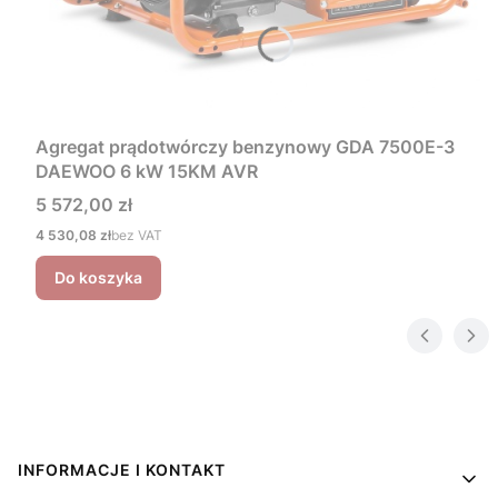
Agregat prądotwórczy benzynowy GDA 7500E-3
DAEWOO 6 kW 15KM AVR
Cena
5 572,00 zł
Cena
4 530,08 zł
bez VAT
Do koszyka
Linki w stopce
INFORMACJE I KONTAKT