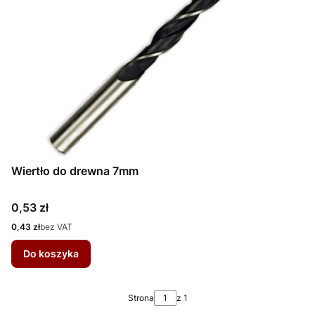
Wiertło do drewna 7mm
Cena
0,53 zł
Cena
0,43 zł
bez VAT
Do koszyka
Strona
z 1