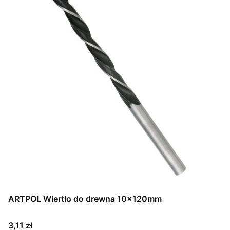
ARTPOL Wiertło do drewna 10x120mm
Cena
3,11 zł