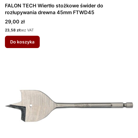
FALON TECH Wiertło stożkowe świder do
rozłupywania drewna 45mm FTWD45
Cena
29,00 zł
Cena
23,58 zł
bez VAT
Do koszyka