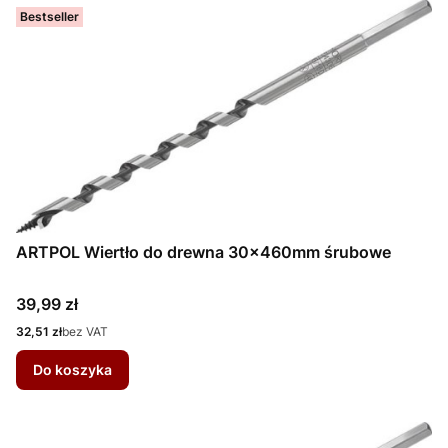
Bestseller
ARTPOL Wiertło do drewna 30x460mm śrubowe
Cena
39,99 zł
Cena
32,51 zł
bez VAT
Do koszyka