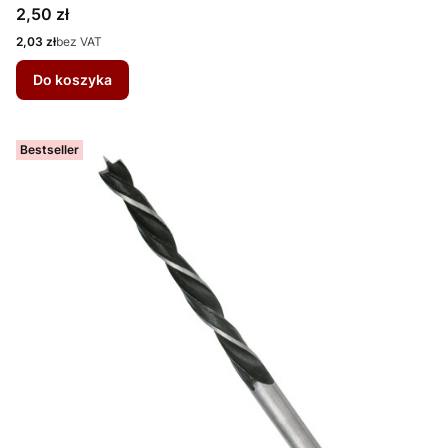
Cena
2,50 zł
Cena
2,03 zł
bez VAT
Do koszyka
Bestseller