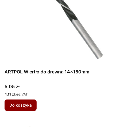
ARTPOL Wiertło do drewna 14x150mm
Cena
5,05 zł
Cena
4,11 zł
bez VAT
Do koszyka