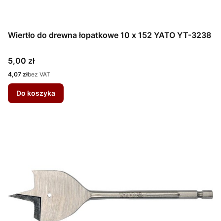
Wiertło do drewna łopatkowe 10 x 152 YATO YT-3238
Cena
5,00 zł
Cena
4,07 zł
bez VAT
Do koszyka