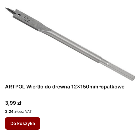
ARTPOL Wiertło do drewna 12x150mm łopatkowe
Cena
3,99 zł
Cena
3,24 zł
bez VAT
Do koszyka