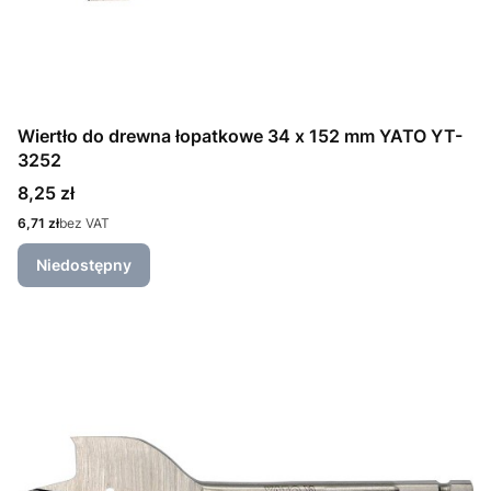
Wiertło do drewna łopatkowe 34 x 152 mm YATO YT-
3252
Cena
8,25 zł
Cena
6,71 zł
bez VAT
Niedostępny