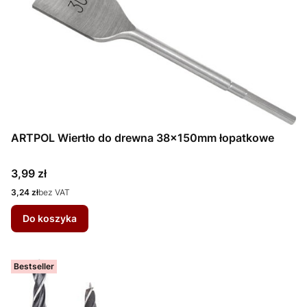
ARTPOL Wiertło do drewna 38x150mm łopatkowe
Cena
3,99 zł
Cena
3,24 zł
bez VAT
Do koszyka
Bestseller