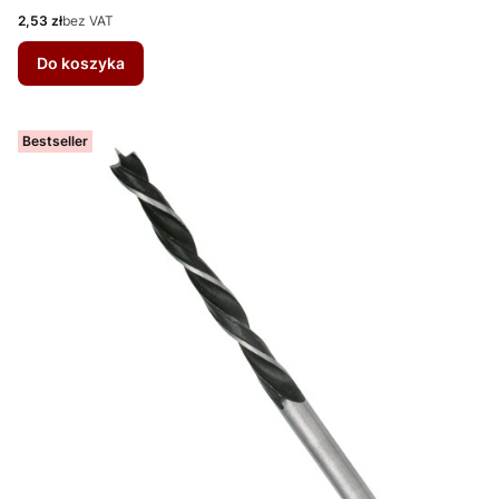
Cena
2,53 zł
bez VAT
Do koszyka
Bestseller