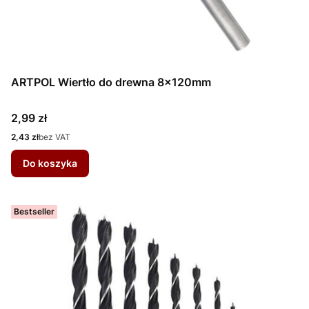
ARTPOL Wiertło do drewna 8x120mm
Cena
2,99 zł
Cena
2,43 zł
bez VAT
Do koszyka
Bestseller