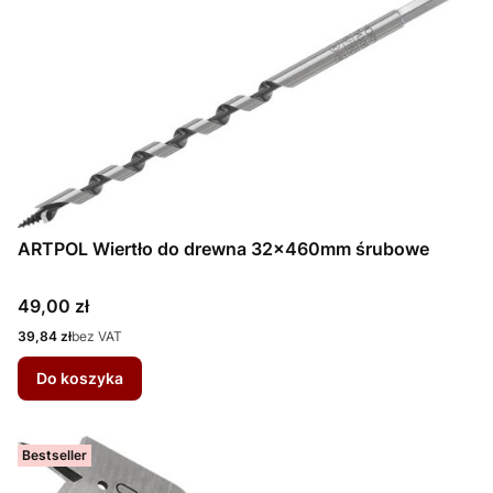
ARTPOL Wiertło do drewna 32x460mm śrubowe
Cena
49,00 zł
Cena
39,84 zł
bez VAT
Do koszyka
Bestseller