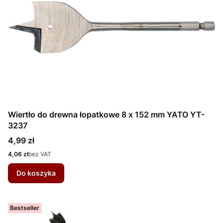
Wiertło do drewna łopatkowe 8 x 152 mm YATO YT-
3237
Cena
4,99 zł
Cena
4,06 zł
bez VAT
Do koszyka
Bestseller