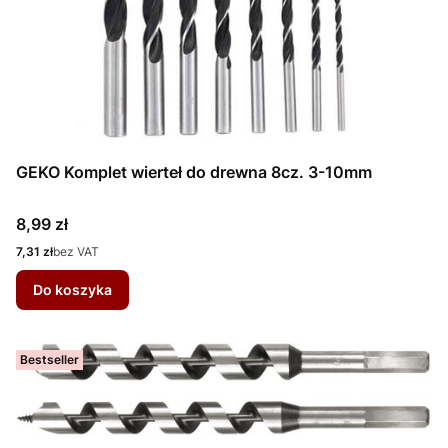
GEKO Komplet wierteł do drewna 8cz. 3-10mm
Cena
8,99 zł
Cena
7,31 zł
bez VAT
Do koszyka
Bestseller