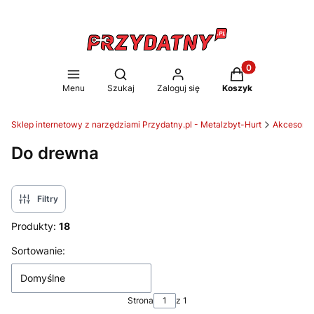
Produkty w koszy
Otwórz wyszukiwarkę
Menu
Szukaj
Zaloguj się
Koszyk
Sklep internetowy z narzędziami Przydatny.pl - Metalzbyt-Hurt
Akcesoria 
Do drewna
Filtry
Produkty:
18
Lista produktów
Sortowanie:
Domyślne
Strona
z 1