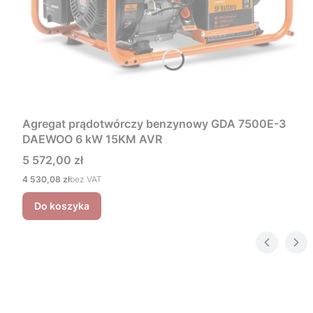
Agregat prądotwórczy benzynowy GDA 7500E-3
DAEWOO 6 kW 15KM AVR
Cena
5 572,00 zł
Cena
4 530,08 zł
bez VAT
Do koszyka