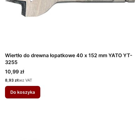
Wiertło do drewna łopatkowe 40 x 152 mm YATO YT-
3255
Cena
10,99 zł
Cena
8,93 zł
bez VAT
Do koszyka