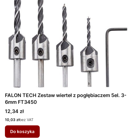
FALON TECH Zestaw wierteł z pogłębiaczem 5el. 3-
6mm FT3450
Cena
12,34 zł
Cena
10,03 zł
bez VAT
Do koszyka