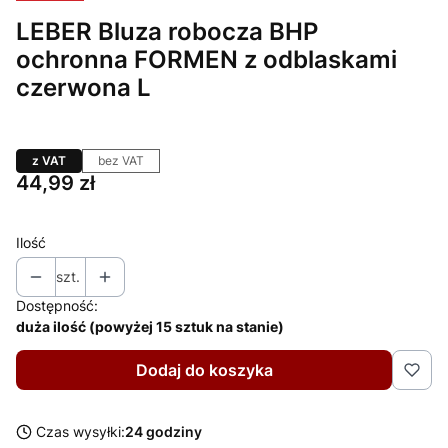
LEBER Bluza robocza BHP
ochronna FORMEN z odblaskami
czerwona L
z VAT
bez VAT
Cena
44,99 zł
Ilość
szt.
Dostępność:
duża ilość (powyżej 15 sztuk na stanie)
Dodaj do koszyka
Czas wysyłki:
24 godziny