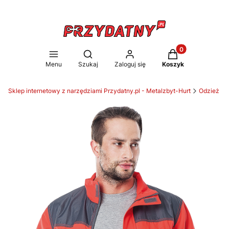
Produkty w koszy
Otwórz wyszukiwarkę
Menu
Szukaj
Zaloguj się
Koszyk
Sklep internetowy z narzędziami Przydatny.pl - Metalzbyt-Hurt
Odzież ro