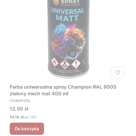
Farba uniwersalna spray Champion RAL 6005
zielony mech mat 400 ml
PRODUCENT
CHAMPION
Cena
12,50 zł
Cena
10,16 zł
bez VAT
Do koszyka