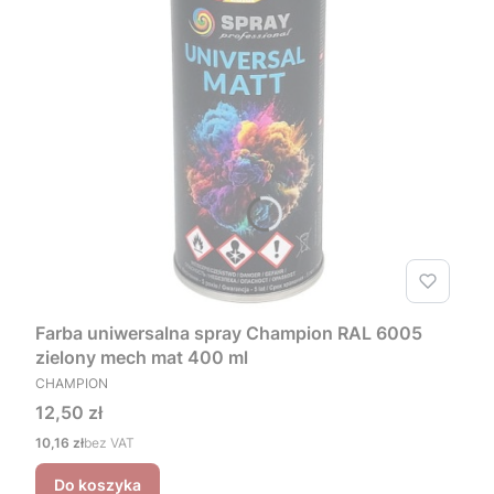
Farba uniwersalna spray Champion RAL 6005
zielony mech mat 400 ml
PRODUCENT
CHAMPION
Cena
12,50 zł
Cena
10,16 zł
bez VAT
Do koszyka