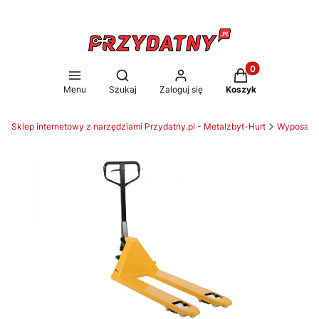
Produkty w koszy
Otwórz wyszukiwarkę
Menu
Szukaj
Zaloguj się
Koszyk
Sklep internetowy z narzędziami Przydatny.pl - Metalzbyt-Hurt
Wyposaże